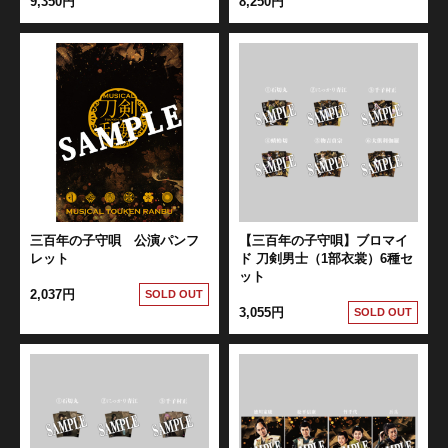
9,350円
8,250円
髭切 単騎出陣 ～夢幻泡影～
三百年の子守唄 公演パンフ
【三百年の子守唄】ブロマイ
レット
ド 刀剣男士（1部衣裳）6種セ
ット
2,037円
SOLD OUT
3,055円
SOLD OUT