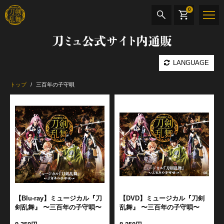
0
刀ミュ公式サイト内通販
商品検索
LANGUAGE
公演名
トップ
三百年の子守唄
CD・DVD
BOOK
その他
最新カテゴリー
月夜一縷
【Blu-ray】ミュージカル『刀
【DVD】ミュージカル『刀剣
剣乱舞』 〜三百年の子守唄〜
乱舞』 〜三百年の子守唄〜
加州清光 単騎出陣 極