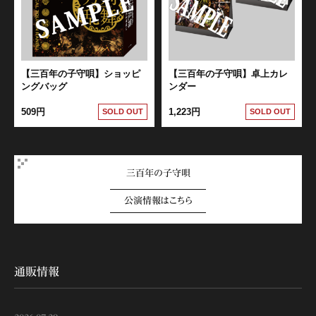
【三百年の子守唄】ショッピ
【三百年の子守唄】卓上カレ
ングバッグ
ンダー
509円
1,223円
SOLD OUT
SOLD OUT
三百年の子守唄
公演情報はこちら
通販情報