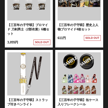
【三百年の子守唄】ブロマイ
【三百年の子守唄】歴史上人
ド 刀剣男士（2部衣裳）6種セ
物ブロマイド4枚セット
ット
611円
SOLD OUT
3,055円
SOLD OUT
【三百年の子守唄】ストラッ
【三百年の子守唄】缶ケース
プ付きペンライト
入りフレークシール