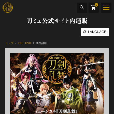
0
刀ミュ公式サイト内通販
商品検索
LANGUAGE
公演名
トップ
CD・DVD
商品詳細
CD・DVD
BOOK
その他
最新カテゴリー
加州清光 単騎出陣 極
髭切 単騎出陣 ～夢幻泡影～