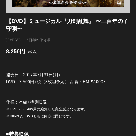
江 おん すていじ かうんとだうんぱーてぃー
【DVD】ミュージカル『刀剣乱舞』 〜三百年の子
守唄〜
CD・DVD
三百年の子守唄
8,250円
（税込）
発売日：2017年7月31日(月)
DVD：7,500円+税（3枚組予定） 品番：EMPV-0007
仕様：本編+特典映像
※DVD・Blu-ray用に編集した完全版となります。
※Blu-ray、DVDともに内容は同じです。
■特典映像