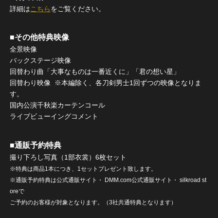
詳細は
こちら
をご覧ください。
■その他特典映像
全景映像
バックステージ映像
回替わり曲「大事なものは一番近くに」「君の想い星」
回替わり映像 ※本編除く、各刀剣男士1回ずつの映像となりま
す。
国内公演千秋楽カーテンコール
ライブビューイングコメント
■通販予約特典
撮り下ろし写真（1部衣裳）6枚セット
※特典は商品1本につき、1セットプレゼント致します。
※通販予約特典は公式通販サイト・ DMM.com公式通販サイト・ silkroad st
oreで
ご予約のお客様が対象となります。（3社共通特典となります）