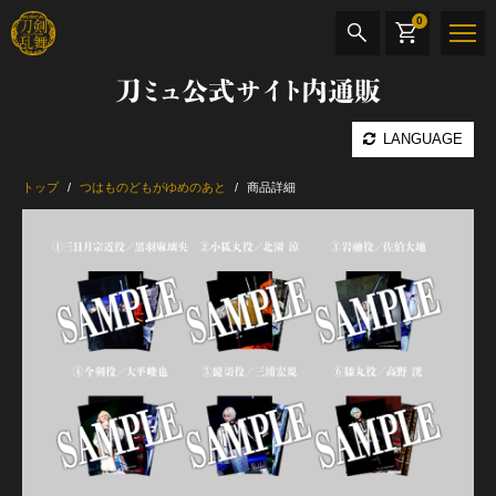
0
刀ミュ公式サイト内通販
商品検索
LANGUAGE
公演名
トップ
つはものどもがゆめのあと
商品詳細
CD・DVD
BOOK
その他
最新カテゴリー
加州清光 単騎出陣 極
髭切 単騎出陣 ～夢幻泡影～