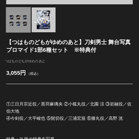
江 おん すていじ かうんとだうんぱーてぃー
【つはものどもがゆめのあと】刀剣男士 舞台写真
ブロマイド1部6種セット ※特典付
つはものどもがゆめのあと
3,055円
（税込）
①三日月宗近役／黒羽麻璃央 ②小狐丸役／北園 涼 ③岩融役／佐
伯大地
④今剣役／大平峻也 ⑤髭切役／三浦宏規 ⑥膝丸役／高野 洸
特典：2L版の特典生写真