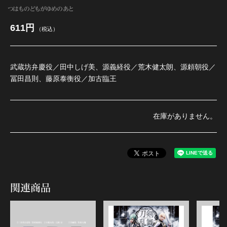
つはものどもがゆめのあと
611円
（税込）
江 おん すていじ かうんとだうんぱーてぃー
武蔵坊弁慶役／田中しげ美、源義経役／荒木健太朗、源頼朝役／
冨田昌則、藤原泰衡役／加古臨王
在庫がありません。
関連商品