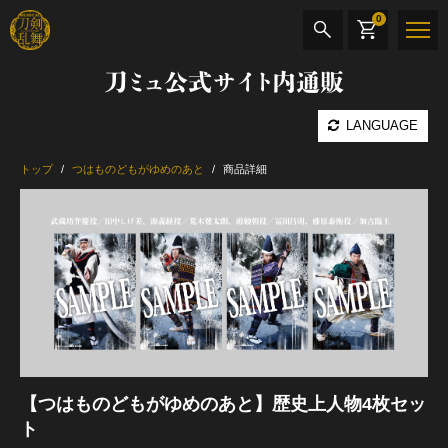
0
刀ミュ公式サイト内通販
商品検索
LANGUAGE
公演名
トップ
つはものどもがゆめのあと
商品詳細
CD・DVD
BOOK
その他
最新カテゴリー
加州清光 単騎出陣 極
【つはものどもがゆめのあと】歴史上人物4枚セッ
ト
髭切 単騎出陣 ～夢幻泡影～