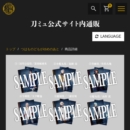
0
刀ミュ公式サイト内通販
商品検索
LANGUAGE
公演名
トップ
つはものどもがゆめのあと
商品詳細
CD・DVD
BOOK
その他
最新カテゴリー
月夜一縷
加州清光 単騎出陣 極