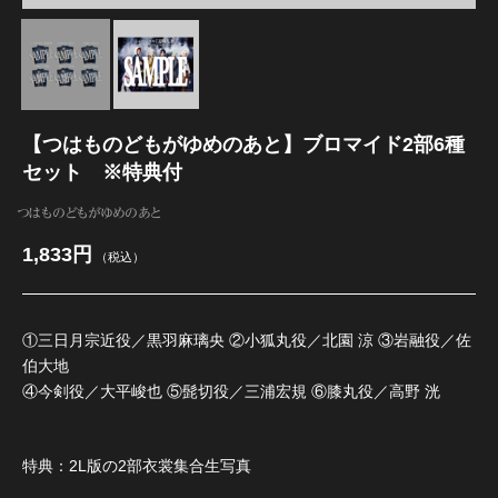
髭切 単騎出陣 ～夢幻泡影～
【つはものどもがゆめのあと】ブロマイド2部6種
セット ※特典付
つはものどもがゆめのあと
1,833円
（税込）
①三日月宗近役／黒羽麻璃央 ②小狐丸役／北園 涼 ③岩融役／佐
伯大地
④今剣役／大平峻也 ⑤髭切役／三浦宏規 ⑥膝丸役／高野 洸
特典：2L版の2部衣裳集合生写真