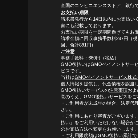
全国のコンビニエンスストア、銀行
お支払い期限
請求書発行から14日以内にお支払い
書にも記載しております。
お支払い期限を一定期間過ぎてもお
請求金額に回収事務手数料297円（
回、合計891円）
ご注意
事務手数料：660円（税込）
GMO後払いはGMOペイメントサー
ビスです。
当社は
GMOペイメントサービス株式
個人情報を提供し、代金債権を譲渡
GMO後払いサービスの
注意事項
およ
意のうえ、GMO後払いサービスをご
・ご利用者が未成年の場合、法定代
さい。
・ご利用にあたり審査がございます。
払い」をご利用いただけない場合が
のお支払方法へ変更をお願いします
・ご利用限度額はGMO後払い累計で、