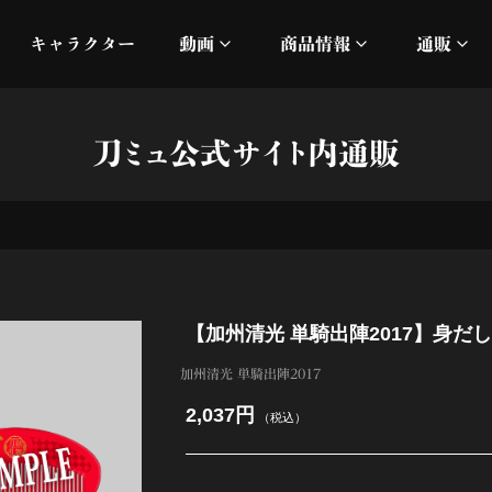
キャラクター
動画
商品情報
通販
ミュージックビデオ
刀ミュ
刀ミュ公式サイト内通販
加州清光 単騎出陣 極
オフィシャルムービー
DMM
髭切 単騎出陣 ～夢幻泡影
silkro
江 おん すていじ かうん
ネルケ
【加州清光 単騎出陣2017】身だ
静かなる夜半の寝ざめ
加州清光 単騎出陣2017
十周年記念 乱舞博覧会
2,037円
（税込）
目出度歌誉花舞 十周年祝賀