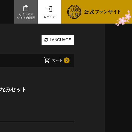
刀ミュ公式
ログイン
サイト内通販
公式サイト内通販
LANGUAGE
.com 通販サイト
～
カート
0
ad store
とだうんぱーてぃー
オンラインショップ
しなみセット
祭