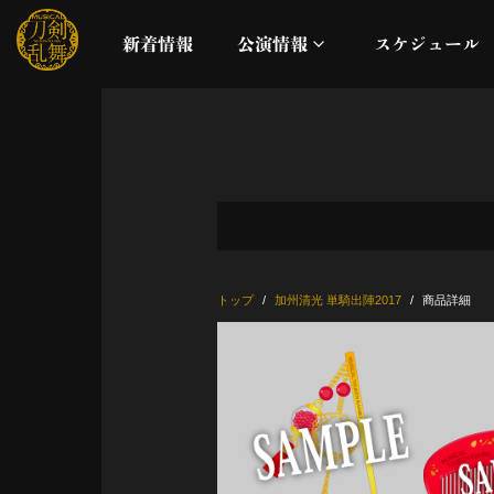
新着情報
公演情報
スケジュール
月夜一縷
真剣乱舞祭2026
これまでの公演
トップ
加州清光 単騎出陣2017
商品詳細
配信
ライブビューイング
公演に関するお知らせ