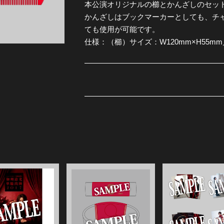
本公演オリジナルの櫛とかんざしのセッ
かんざしはブックマーカーとしても、チ
全公演グッズ
ても使用が可能です。
仕様：（櫛）サイズ：W120mm×H55m
ディスコグラフィー