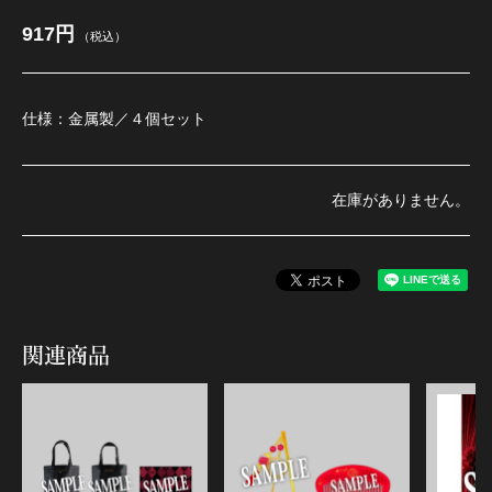
917円
（税込）
江 おん すていじ かうんとだうんぱーてぃー
仕様：金属製／４個セット
在庫がありません。
関連商品