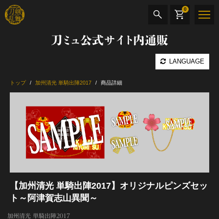
0
刀ミュ公式サイト内通販
商品検索
LANGUAGE
公演名
トップ
加州清光 単騎出陣2017
商品詳細
CD・DVD
BOOK
その他
最新カテゴリー
【加州清光 単騎出陣2017】オリジナルピンズセッ
加州清光 単騎出陣 極
ト～阿津賀志山異聞～
加州清光 単騎出陣2017
髭切 単騎出陣 ～夢幻泡影～