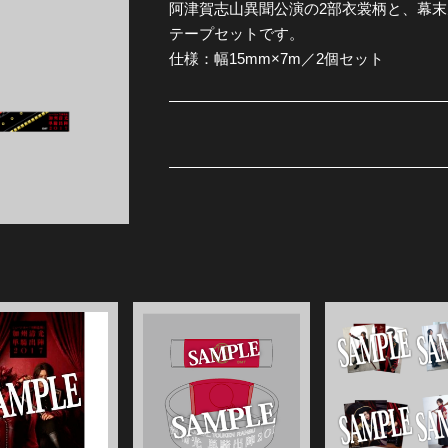
阿津賀志山異聞公演の2部衣裳柄と、幕末
テープセットです。
全公演グッズ
仕様：幅15mm×7m／2個セット
ディスコグラフィー