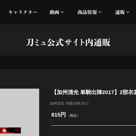
キャラクター
動画
商品情報
通販
ミュージックビデオ
刀ミュ
刀ミュ公式サイト内通販
加州清光 単騎出陣 極
オフィシャルムービー
DMM
髭切 単騎出陣 ～夢幻泡影
silkro
江 おん すていじ かうん
ネルケ
【加州清光 単騎出陣2017】2部
静かなる夜半の寝ざめ
加州清光 単騎出陣2017
十周年記念 乱舞博覧会
815円
（税込）
目出度歌誉花舞 十周年祝賀