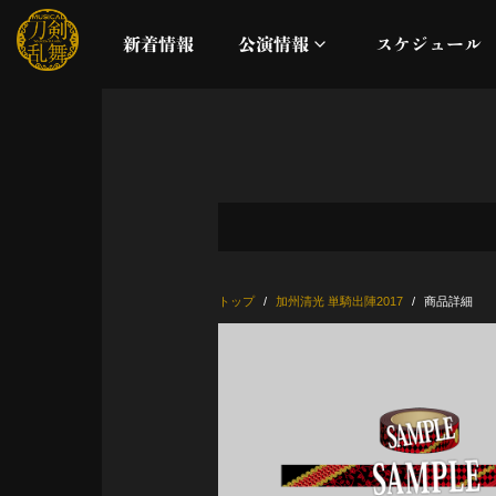
新着情報
公演情報
スケジュール
月夜一縷
真剣乱舞祭2026
これまでの公演
トップ
加州清光 単騎出陣2017
商品詳細
配信
ライブビューイング
公演に関するお知らせ