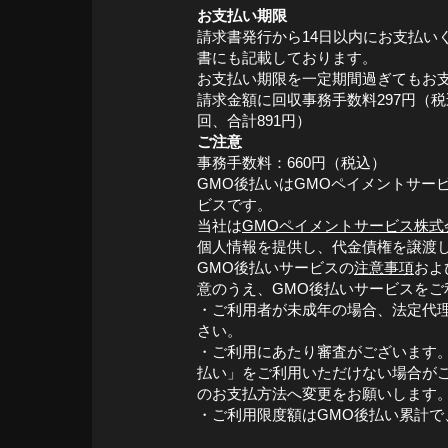
お支払い期限
請求書発行から14日以内にお支払い
書にも記載しております。
お支払い期限を一定期間過ぎてもお
請求金額に回収事務手数料297円（
回、合計891円）
ご注意
事務手数料：660円（税込）
GMO後払いはGMOペイメントサー
ビスです。
当社は
GMOペイメントサービス株式
個人情報を提供し、代金債権を譲渡
GMO後払いサービスの
注意事項
およ
意のうえ、GMO後払いサービスをご
・ご利用者が未成年の場合、法定代
さい。
・ご利用にあたり審査がございます。
払い」をご利用いただけない場合が
のお支払方法へ変更をお願いします
・ご利用限度額はGMO後払い累計で、