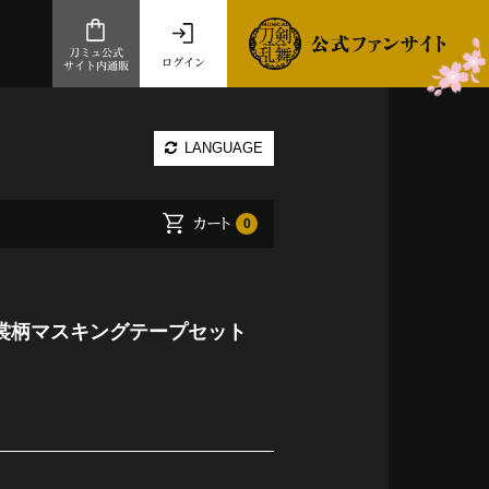
刀ミュ公式
ログイン
サイト内通販
公式サイト内通販
LANGUAGE
.com 通販サイト
～
カート
0
ad store
とだうんぱーてぃー
オンラインショップ
衣裳柄マスキングテープセット
祭