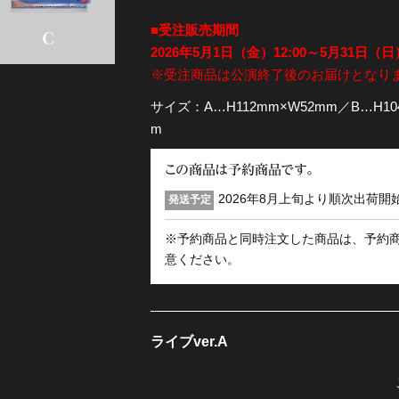
■受注販売期間
全公演グッズ
2026年5月1日（金）12:00～5月31日（日）
※受注商品は公演終了後のお届けとなり
ディスコグラフィー
サイズ：A…H112mm×W52mm／B…H10
m
この商品は予約商品です。
2026年8月上旬より順次出荷開
発送予定
※予約商品と同時注文した商品は、予約
意ください。
ライブver.A