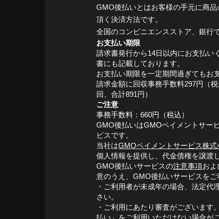
GMO後払いとはお客様の手元に商品
頂く決済方法です。
全国のコンビニエンスストア、銀行
お支払い期限
請求書発行から14日以内にお支払い
書にも記載しております。
お支払い期限を一定期間過ぎてもお
請求金額に回収事務手数料297円（
回、合計891円）
ご注意
事務手数料：660円（税込）
GMO後払いはGMOペイメントサー
ビスです。
当社は
GMOペイメントサービス株式
個人情報を提供し、代金債権を譲渡
GMO後払いサービスの
注意事項
およ
意のうえ、GMO後払いサービスをご
・ご利用者が未成年の場合、法定代
さい。
・ご利用にあたり審査がございます。
払い」をご利用いただけない場合が