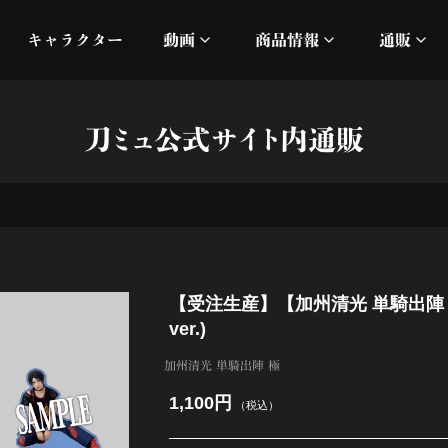
キャラクター
動画
商品情報
通販
ミュージックビデオ
刀ミュ
刀ミュ公式サイト内通販
加州清光 単騎出陣 極
オフィシャルムービー
DMM
髭切 単騎出陣 ～夢幻泡影
silkro
江 おん すていじ かうん
ネルケ
【受注生産】【加州清光 単騎出陣
静かなる夜半の寝ざめ
ver.)
十周年記念 乱舞博覧会
加州清光 単騎出陣 極
1,100円
（税込）
目出度歌誉花舞 十周年祝賀