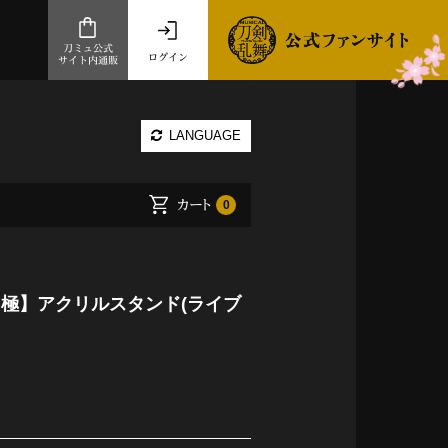
刀ミュ公式
ログイン
サイト内通販
公式サイト内通販
LANGUAGE
.com 通販サイト
～
カート
0
ad store
とだうんぱーてぃー
オンラインショップ
 極】アクリルスタンド(ライブ
祭