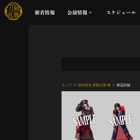
新着情報
公演情報
スケジュール
月夜一縷
真剣乱舞祭2026
これまでの公演
トップ
加州清光 単騎出陣 極
商品詳細
配信
ライブビューイング
公演に関するお知らせ