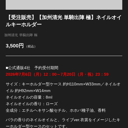
【受注販売】【加州清光 単騎出陣 極】ネイルオイ
江 おん すていじ かうんとだうんぱーてぃー
ルキーホルダー
加州清光 単騎出陣 極
3,500円
（税込）
■公式通販4社 予約受付期間
2026年7月6日（月）12：00～7月20日（月・祝）23：59
サイズ：キーホルダー型ケース 約H110mm×W33mm／ネイルオ
イル 約H92mm×W14mm
ネイルオイルの容量：8ml
ネイルオイルの香り：ローズ
全成分：エチルヘキサン酸セチル、ホホバ種子油、香料
バラの香りのネイルオイルと、ライブver.衣裳をイメージしたキ
ーホルダー型ケースのセットです。