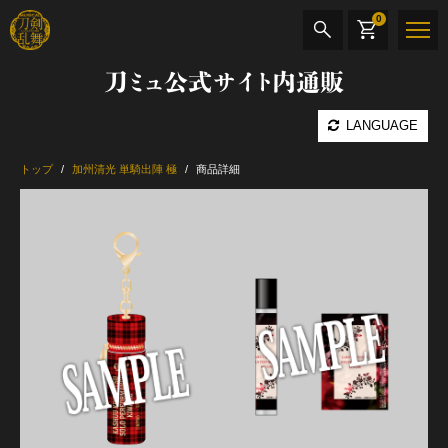
0
刀ミュ公式サイト内通販
商品検索
LANGUAGE
公演名
トップ
加州清光 単騎出陣 極
商品詳細
CD・DVD
BOOK
その他
最新カテゴリー
加州清光 単騎出陣 極
髭切 単騎出陣 ～夢幻泡影～