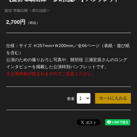
髭切 単騎出陣 ～夢幻泡影～
江 おん すていじ かうんとだうんぱーてぃー
2,700円
（税込）
仕様：サイズ Ｈ257mm×Ｗ200mm／全66ページ（表紙・遊び紙
を含む）
公演のための撮りおろし写真や、髭切役 三浦宏規さんのロング
インタビューを掲載した公演特別パンフレットです。
※公演内容が含まれますのでご注意ください。
数量