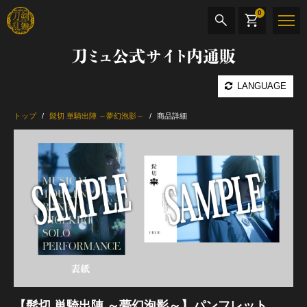
0
刀ミュ公式サイト内通販
商品検索
LANGUAGE
公演名
トップ
髭切 単騎出陣 ～夢幻泡影～
商品詳細
CD・DVD
BOOK
その他
最新カテゴリー
加州清光 単騎出陣 極
【髭切 単騎出陣 ～夢幻泡影～】パンフレット
髭切 単騎出陣 ～夢幻泡影～