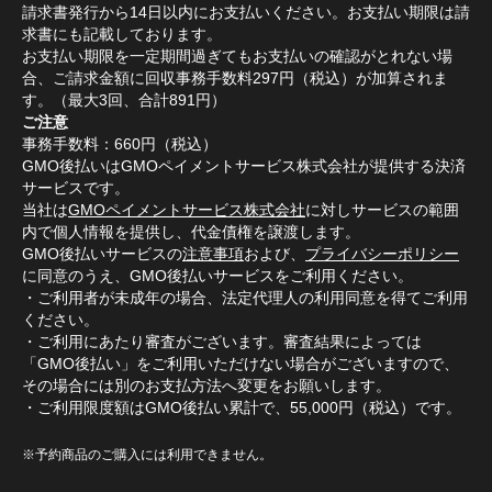
請求書発行から14日以内にお支払いください。お支払い期限は請
求書にも記載しております。
お支払い期限を一定期間過ぎてもお支払いの確認がとれない場
合、ご請求金額に回収事務手数料297円（税込）が加算されま
す。（最大3回、合計891円）
ご注意
事務手数料：660円（税込）
GMO後払いはGMOペイメントサービス株式会社が提供する決済
サービスです。
当社は
GMOペイメントサービス株式会社
に対しサービスの範囲
内で個人情報を提供し、代金債権を譲渡します。
GMO後払いサービスの
注意事項
および、
プライバシーポリシー
に同意のうえ、GMO後払いサービスをご利用ください。
・ご利用者が未成年の場合、法定代理人の利用同意を得てご利用
ください。
・ご利用にあたり審査がございます。審査結果によっては
「GMO後払い」をご利用いただけない場合がございますので、
その場合には別のお支払方法へ変更をお願いします。
・ご利用限度額はGMO後払い累計で、55,000円（税込）です。
※予約商品のご購入には利用できません。