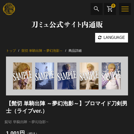
0
刀ミュ公式サイト内通販
商品検索
LANGUAGE
公演名
トップ
髭切 単騎出陣 ～夢幻泡影～
商品詳細
CD・DVD
BOOK
その他
最新カテゴリー
【髭切 単騎出陣 ～夢幻泡影～】ブロマイド刀剣男
士（ライブver.）
加州清光 単騎出陣 極
髭切 単騎出陣 ～夢幻泡影～
1,001円
髭切 単騎出陣 ～夢幻泡影～
（税込）