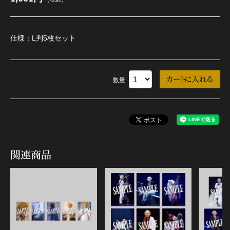
江 おん すていじ かうんとだうんぱーてぃー
仕様：L判5枚セット
数量
関連商品