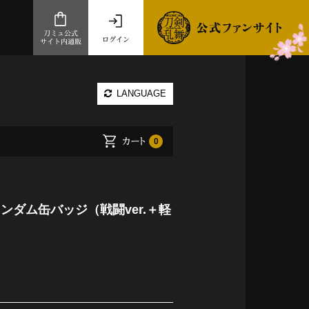
刀ミュ公式
ログイン
サイト内通販
公式サイト内通販
LANGUAGE
.com 通販サイト
～
カート
0
ad store
とだうんぱーてぃー
オンラインショップ
ンダム缶バッジ（戦闘ver.＋軽
祭