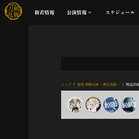
新着情報
公演情報
スケジュール
月夜一縷
真剣乱舞祭2026
これまでの公演
トップ
髭切 単騎出陣 ～夢幻泡影～
商品詳
配信
ライブビューイング
公演に関するお知らせ