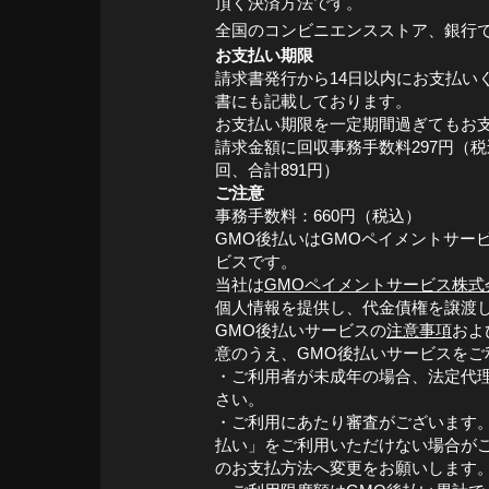
頂く決済方法です。
全国のコンビニエンスストア、銀行
お支払い期限
請求書発行から14日以内にお支払い
書にも記載しております。
お支払い期限を一定期間過ぎてもお
請求金額に回収事務手数料297円（
回、合計891円）
ご注意
事務手数料：660円（税込）
GMO後払いはGMOペイメントサー
ビスです。
当社は
GMOペイメントサービス株式
個人情報を提供し、代金債権を譲渡
GMO後払いサービスの
注意事項
およ
意のうえ、GMO後払いサービスをご
・ご利用者が未成年の場合、法定代
さい。
・ご利用にあたり審査がございます。
払い」をご利用いただけない場合が
のお支払方法へ変更をお願いします