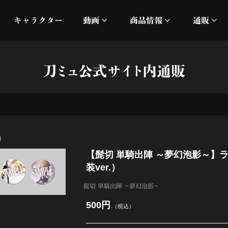
キャラクター
動画
商品情報
通販
ミュージックビデオ
刀ミュ
刀ミュ公式サイト内通販
加州清光 単騎出陣 極
オフィシャルムービー
DMM
髭切 単騎出陣 ～夢幻泡影
silkro
江 おん すていじ かうん
ネルケ
細
【髭切 単騎出陣 ～夢幻泡影～】ラ
静かなる夜半の寝ざめ
装ver.）
十周年記念 乱舞博覧会
髭切 単騎出陣 ～夢幻泡影～
500円
（税込）
目出度歌誉花舞 十周年祝賀