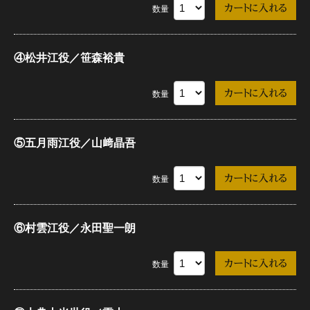
数量
④松井江役／笹森裕貴
数量
⑤五月雨江役／山﨑晶吾
数量
⑥村雲江役／永田聖一朗
数量