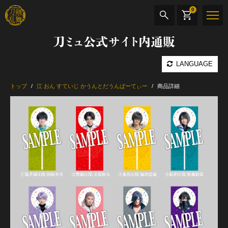
0
刀ミュ公式サイト内通販
商品検索
LANGUAGE
公演名
トップ
江 おん すていじ かうんとだうんぱーてぃー
商品詳細
CD・DVD
BOOK
その他
最新カテゴリー
加州清光 単騎出陣 極
髭切 単騎出陣 ～夢幻泡影～