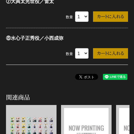
⑦大典太光世役／雷太
数量
⑧水心子正秀役／小西成弥
数量
関連商品