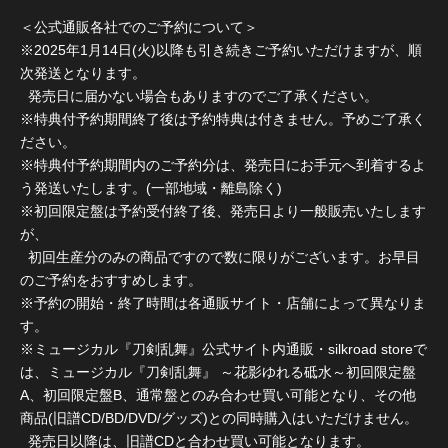
＜公式通販各社でのご予約について＞
※2025年1月14日(火)以降も引き続きご予約いただけますが、順
次発送となります。
発売日に届かない場合もありますのでご了承ください。
※特典付予約期間終了後は予約特典は付きません。予めご了承く
ださい。
※特典付予約期間内のご予約分は、発売日にお手元へ到着するよ
う発送いたします。(一部地域・離島除く)
※初回限定盤は予約受付終了後、発売日より一般販売いたします
が、
初回生産分のみの商品ですので数に限りがございます。お早目
のご予約をおすすめします。
※予約の開始・終了時間は各通販サイト・店舗によって異なりま
す。
※ミュージカル『刀剣乱舞』公式サイト内通販・silkroad storeで
は、ミュージカル『刀剣乱舞』 ～花影ゆれる砥水～初回限定盤
A、初回限定盤B、通常盤とのみ合わせ買い可能となり、その他
商品(旧譜CD/BD/DVD/グッズ)との同時購入はいただけません。
発売日以降は、旧譜CDと合わせ買い可能となります。