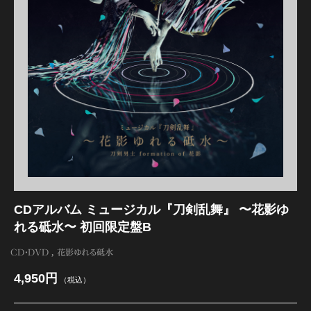
江 おん すていじ かうんとだうんぱーてぃー
CDアルバム ミュージカル『刀剣乱舞』 〜花影ゆ
れる砥水〜 初回限定盤B
CD・DVD
花影ゆれる砥水
4,950円
（税込）