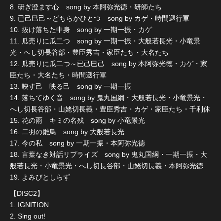
8. 研ぎ澄ます心 song by 本阿弥光徳・研師たち
9. 已己巳己～どちらかひとつ song by カゲ・時間遡行軍
10. 抜け落ちた中身 song by 一期一振・カゲ
11. 瓜売りに瓜二つ song by 一期一振・大般若長光・小竜景
光・へし切長谷部・豊臣秀吉・家臣たち・大名たち
12. 瓜売りに瓜二つ～已己巳己 song by 本阿弥光徳・カゲ・家
臣たち・大名たち・時間遡行軍
13. 映す己 映る己 song by 一期一振
14. 落ちてゆく音 song by 鬼丸国綱・大般若長光・小竜景光・
へし切長谷部・山姥切長義・豊臣秀吉・カゲ・家臣たち・千利休
15. 花の雨 キミの名残 song by 小竜景光
16. 二羽の雛鳥 song by 大般若長光
17. 今の私 song by 一期一振・本阿弥光徳
18. 言葉なき対話リプライズ song by 鬼丸国綱・一期一振・大
般若長光・小竜景光・へし切長谷部・山姥切長義・本阿弥光徳
19. よみびとしらず
【DISC2】
1. IGNITION
2. Sing out!