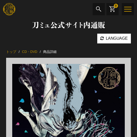
0
刀ミュ公式サイト内通販
商品検索
LANGUAGE
公演名
トップ
CD・DVD
商品詳細
CD・DVD
BOOK
その他
最新カテゴリー
加州清光 単騎出陣 極
髭切 単騎出陣 ～夢幻泡影～