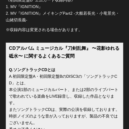
《初回限定盤B エムカード収録内容》
1. MV『IGNITION』
2. MV『IGNITION』メイキングPart2 -大般若長光・小竜景光・
山姥切長義-
※収録内容は変更される場合があります。
CDアルバム ミュージカル『刀剣乱舞』 〜花影ゆれる
砥水〜 に関するよくあるご質問
Q.ソングトラックCDとは
A.初回限定盤A・初回限定盤BのDISC3の「ソングトラックC
D」とは、
本公演1部のミュージカルパート、または2部のライブパート
で歌われている楽曲をLIVE録音し、収録した作品となりま
す。
またソングトラックCDは、実際の公演を収録しております。
時折ノイズのような音が入っておりますが、製品の不良では
ございません。