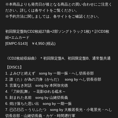
※本商品よりも発売日が後となる商品との買い合わせにご注意く
ださい。詳しくは各サイトをご覧ください。
※予約方法に関しましては、各サイトをご確認ください。
初回限定盤B(CD2枚組27曲+2部ソングトラック1枚)＊計CD3枚
組+エムカード
[EMPC-5143] ￥4,950 (税込)
《CD2枚組収録曲》 ＊初回限定盤A、初回限定盤B、通常盤共通
【DISC1】
1. よみびと絶えず song by 一期一振・へし切長谷部
2. 誰（た）が為の刀身（からだ） song by へし切長谷部
3. 言葉なき対話 song by 本阿弥光徳
4. 『刀剣乱舞』 ～花影ゆれる砥水～
5. 刻まれた名前 song by 山姥切長義
6. 焼け落ちた思い出 song by 一期一振
7. 已己巳己～うりふたつ song by 大般若長光・小竜景光・へし
切長谷部・山姥切長義・カゲ・時間遡行軍