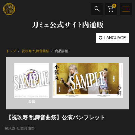
0
刀ミュ公式サイト内通販
商品検索
LANGUAGE
公演名
トップ
祝玖寿 乱舞音曲祭
商品詳細
CD・DVD
BOOK
その他
最新カテゴリー
月夜一縷
【祝玖寿 乱舞音曲祭】公演パンフレット
祝玖寿 乱舞音曲祭
加州清光 単騎出陣 極