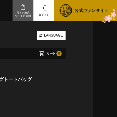
刀ミュ公式
ログイン
サイト内通販
公式サイト内通販
LANGUAGE
.com 通販サイト
～
カート
0
ad store
とだうんぱーてぃー
オンラインショップ
グトートバッグ
祭