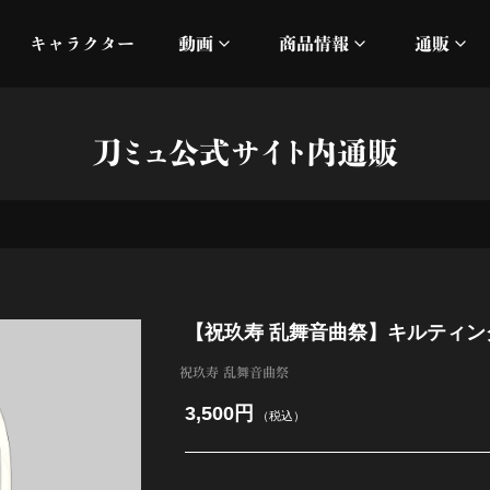
キャラクター
動画
商品情報
通販
ミュージックビデオ
刀ミュ
刀ミュ公式サイト内通販
加州清光 単騎出陣 極
オフィシャルムービー
DMM
髭切 単騎出陣 ～夢幻泡影
silkro
江 おん すていじ かうん
ネルケ
【祝玖寿 乱舞音曲祭】キルティン
静かなる夜半の寝ざめ
祝玖寿 乱舞音曲祭
十周年記念 乱舞博覧会
3,500円
（税込）
目出度歌誉花舞 十周年祝賀