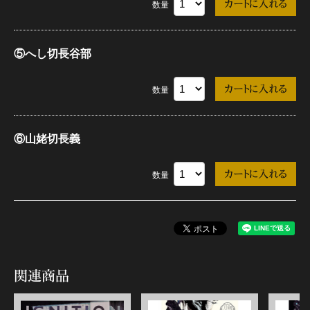
数量
⑤へし切長谷部
数量
⑥山姥切長義
数量
関連商品