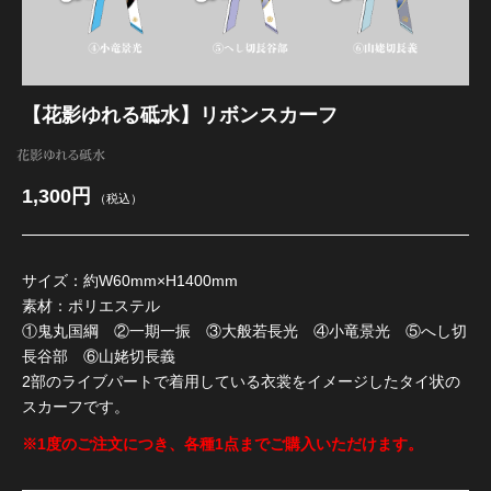
江 おん すていじ かうんとだうんぱーてぃー
【花影ゆれる砥水】リボンスカーフ
花影ゆれる砥水
1,300円
（税込）
サイズ：約W60mm×H1400mm
素材：ポリエステル
①鬼丸国綱 ②一期一振 ③大般若長光 ④小竜景光 ⑤へし切
長谷部 ⑥山姥切長義
2部のライブパートで着用している衣裳をイメージしたタイ状の
スカーフです。
※1度のご注文につき、各種1点までご購入いただけます。