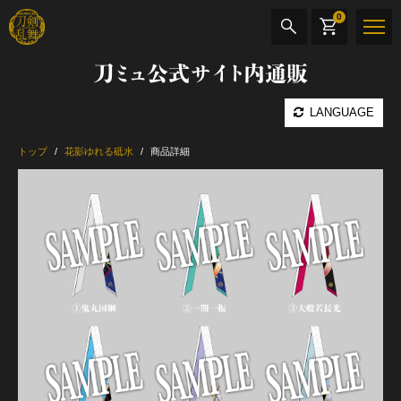
0
刀ミュ公式サイト内通販
商品検索
LANGUAGE
公演名
トップ
花影ゆれる砥水
商品詳細
CD・DVD
BOOK
その他
最新カテゴリー
加州清光 単騎出陣 極
髭切 単騎出陣 ～夢幻泡影～