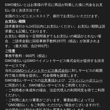
GMO後払いとはお客様の手元に商品が到着した後に代金をお支
払い頂く決済方法です。
全国のコンビニエンスストア、銀行でお支払いいただけます。
お支払い期限
請求書発行から14日以内にお支払いください。お支払い期限は請
求書にも記載しております。
お支払い期限を一定期間過ぎてもお支払いの確認がとれない場
合、ご請求金額に回収事務手数料297円（税込）が加算されま
す。（最大3回、合計891円）
ご注意
事務手数料：660円（税込）
GMO後払いはGMOペイメントサービス株式会社が提供する決済
サービスです。
当社は
GMOペイメントサービス株式会社
に対しサービスの範囲
内で個人情報を提供し、代金債権を譲渡します。
GMO後払いサービスの
注意事項
および、
プライバシーポリシー
に同意のうえ、GMO後払いサービスをご利用ください。
・ご利用者が未成年の場合、法定代理人の利用同意を得てご利用
ください。
・ご利用にあたり審査がございます。審査結果によっては
「GMO後払い」をご利用いただけない場合がございますので、
その場合には別のお支払方法へ変更をお願いします。