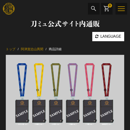
0
刀ミュ公式サイト内通販
商品検索
LANGUAGE
公演名
トップ
阿津賀志山異聞
商品詳細
CD・DVD
BOOK
その他
最新カテゴリー
加州清光 単騎出陣 極
髭切 単騎出陣 ～夢幻泡影～