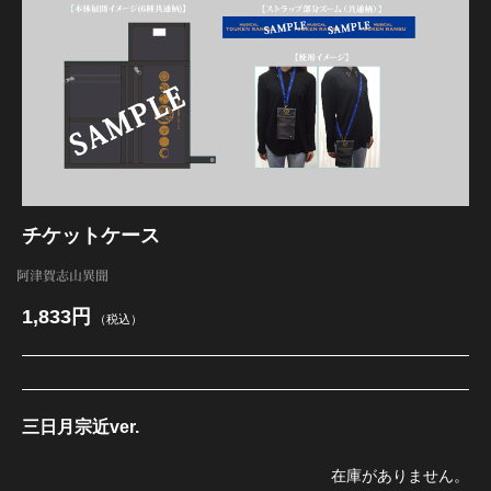
江 おん すていじ かうんとだうんぱーてぃー
チケットケース
阿津賀志山異聞
1,833円
（税込）
三日月宗近ver.
在庫がありません。