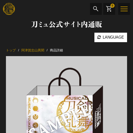
0
刀ミュ公式サイト内通販
商品検索
LANGUAGE
公演名
トップ
阿津賀志山異聞
商品詳細
CD・DVD
BOOK
その他
最新カテゴリー
加州清光 単騎出陣 極
髭切 単騎出陣 ～夢幻泡影～