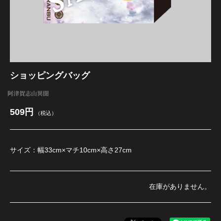
江 おん すていじ かうんとだうんぱーてぃー
ショッピングバッグ
阿津賀志山異聞
509円
（税込）
サイズ：幅33cm×マチ10cm×高さ27cm
在庫がありません。