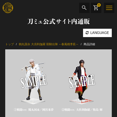
0
刀ミュ公式サイト内通販
商品検索
LANGUAGE
公演名
トップ
鶴丸国永 大倶利伽羅 双騎出陣 ～春風桃李巵～
商品詳細
CD・DVD
BOOK
その他
最新カテゴリー
加州清光 単騎出陣 極
髭切 単騎出陣 ～夢幻泡影～