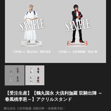
江 おん すていじ かうんとだうんぱーてぃー
【受注生産】【鶴丸国永 大倶利伽羅 双騎出陣 ～
春風桃李巵～】アクリルスタンド
鶴丸国永 大倶利伽羅 双騎出陣 ～春風桃李巵～