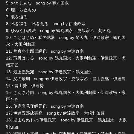
5. おとしあな song by 鶴丸国永
6. 埋まらぬもの
7. 歌を辿る
8. 私を綴る 私を創る song by 伊達政宗
9. ひねくれ説法 song by 鶴丸国永・虎哉宗乙・梵天丸
10. ことはじめ～私の武器 song by 梵天丸・伊達政宗・鶴丸国
永・大倶利伽羅
11. 片倉小十郎景綱宛 song by 伊達政宗
12. 飛脚はしる song by 鶴丸国永・大倶利伽羅・伊達政宗・虎
哉宗乙
13. 最上義光宛 song by 伊達政宗・鶴丸国永
14. 父の最期 song by 伊達政宗・虎哉宗乙・畠山義継・伊達輝
宗・畠山勢・伊達勢
15. さんさ時雨 song by 鶴丸国永・大倶利伽羅・伊達政宗・家
臣たち
16. 茂庭岩見守綱元宛 song by 伊達政宗
17. 伊達五郎成実宛 song by 伊達政宗・大倶利伽羅
18. 埋まらぬもの/伊達政宗 song by 伊達政宗・鶴丸国永・大倶
利伽羅
19. 御守りと武器 song by 鶴丸国永・伊達政宗・梵天丸・虎哉