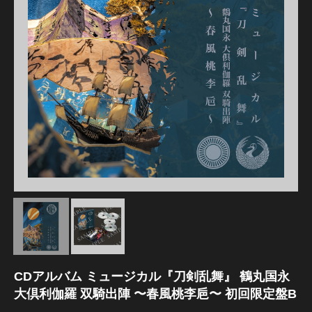
江 おん すていじ かうんとだうんぱーてぃー
CDアルバム ミュージカル『刀剣乱舞』 鶴丸国永
大倶利伽羅 双騎出陣 〜春風桃李巵〜 初回限定盤B