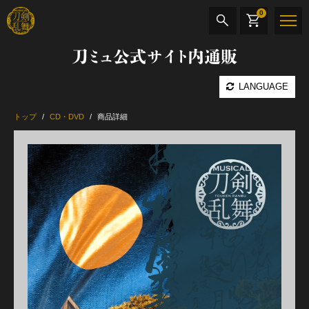
0
刀ミュ公式サイト内通販
商品検索
LANGUAGE
公演名
トップ
CD・DVD
商品詳細
CD・DVD
BOOK
その他
最新カテゴリー
加州清光 単騎出陣 極
髭切 単騎出陣 ～夢幻泡影～