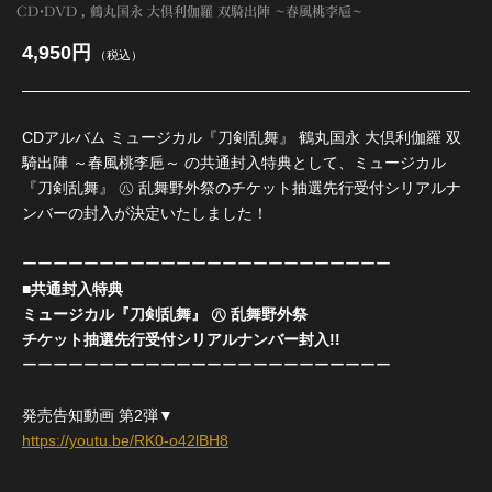
CD・DVD
鶴丸国永 大倶利伽羅 双騎出陣 ～春風桃李巵～
4,950円
（税込）
CDアルバム ミュージカル『刀剣乱舞』 鶴丸国永 大倶利伽羅 双
騎出陣 ～春風桃李巵～ の共通封入特典として、ミュージカル
『刀剣乱舞』 ㊇ 乱舞野外祭のチケット抽選先行受付シリアルナ
ンバーの封入が決定いたしました！
ーーーーーーーーーーーーーーーーーーーーーーーー
■共通封入特典
ミュージカル『刀剣乱舞』 ㊇ 乱舞野外祭
チケット抽選先行受付シリアルナンバー封入!!
ーーーーーーーーーーーーーーーーーーーーーーーー
発売告知動画 第2弾▼
https://youtu.be/RK0-o42lBH8