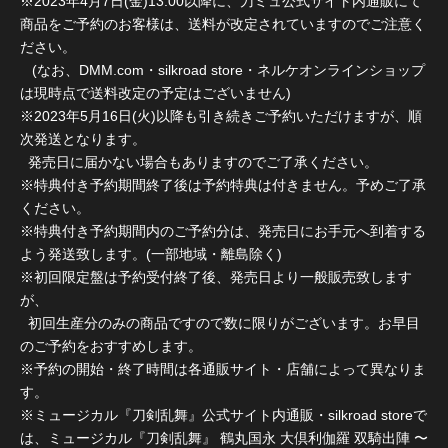
※2023年4月7日(金)13:00以降に、刀ミュ公式サイト内通販にて
商品をご予約のお客様は、送料が改定されていますのでご注意く
ださい。
(なお、DMM.com・silkroad store・ネルケオンラインショップ
は現時点で送料改定の予定はございません)
※2023年5月16日(火)以降も引き続きご予約いただけますが、順
次発送となります。
発売日に届かない場合もありますのでご了承ください。
※特典付き予約期間終了後は予約特典は付きません。予めご了承
ください。
※特典付き予約期間内のご予約分は、発売日にお手元へ到着する
よう発送致します。(一部地域・離島除く)
※初回限定盤は予約受付終了後、発売日より一般販売致します
が、
初回生産分のみの商品ですので数に限りがございます。お早目
のご予約をおすすめします。
※予約の開始・終了時間は各通販サイト・店舗によって異なりま
す。
※ミュージカル『刀剣乱舞』公式サイト内通販・silkroad storeで
は、ミュージカル『刀剣乱舞』 鶴丸国永 大倶利伽羅 双騎出陣 〜