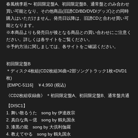
春風桃李巵〜 初回限定盤A、初回限定盤B、通常盤とのみ合わせ
買い可能となり、その他商品(旧譜CD/BD/DVD/グッズ)との同時
購入はいただけません。発売日以降は、旧譜CDと合わせ買い可
能となります。
※本商品よりも発売日が後となる商品との買い合わせにご注意く
ださい。詳しくは各サイトをご覧ください。
※予約方法に関しましては、各サイトをご確認ください。
初回限定盤B
＊ディスク4枚組(CD2枚組36曲+2部ソングトラック1枚+DVD1
枚)
[EMPC-5116] ￥4,950 (税込)
《CD2枚組収録曲》 ＊初回限定盤A、初回限定盤B、通常盤共通
【DISC1】
1. 舞い散るうた song by 伊達政宗
2. 真白な鳥～偲 song by 鶴丸国永
3. 漆黒の龍 song by 大倶利伽羅
4. 教えてやる song by 鶴丸国永