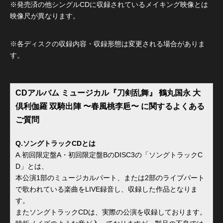
※発売済の他シングルCDに収録されているメイキング映像とは
映像尺が異なります。
※各ディスクの収録内容・収録形態は変更される場合がありま
す。
CDアルバム ミュージカル『刀剣乱舞』 鶴丸国永 大
倶利伽羅 双騎出陣 〜春風桃李巵〜 に関するよくある
ご質問
Q.ソングトラックCDとは
A.初回限定盤A・初回限定盤BのDISC3の「ソングトラックC
D」とは、
本公演1部のミュージカルパート、または2部のライブパート
で歌われている楽曲をLIVE録音し、収録した作品となりま
す。
またソングトラックCDは、実際の公演を収録しております。