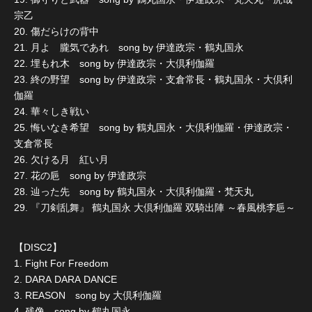
宗乙
20. 傷だらけの背中
21. 月よ 朧気であれ song by 伊達政宗・鶴丸国永
22. 埋もれ木 song by 伊達政宗・大倶利伽羅
23. 終の野望 song by 伊達政宗・支倉常長・鶴丸国永・大倶利
伽羅
24. 華々しき戦い
25. 悔いなき希望 song by 鶴丸国永・大倶利伽羅・伊達政宗・
支倉常長
26. 欠ける月 紅い月
27. 花の巵 song by 伊達政宗
28. 辿った先 song by 鶴丸国永・大倶利伽羅・梵天丸
29. 『刀剣乱舞』 鶴丸国永 大倶利伽羅 双騎出陣 ～春風桃李巵～
【DISC2】
1. Fight For Freedom
2. DARA DARA DANCE
3. REASON song by 大倶利伽羅
4. 残像 song by 鶴丸国永