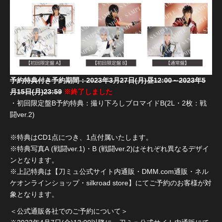
予約特典付き予約期間：2023年3月27日(月)昼12:00～2023年5
月15日(月)23:59
※終了しました
・初回限定盤B予約特典：撮り下ろしブロマイドB(2L・2枚：戦
闘ver.2)
※特典はCD1点につき、1点付属いたします。
※特典写真A (戦闘ver.1)・B (戦闘ver.2)はそれぞれ異なるデザイ
ンとなります。
※上記特典は【刀ミュ公式サイト内通販・DMM.com通販・ネル
ケオンラインショップ・silkroad store】にてご予約のお客様が対
象となります。
＜公式通販各社でのご予約について＞