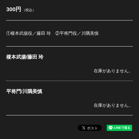
300円
（税込）
江 おん すていじ かうんとだうんぱーてぃー
①榎本武揚役／藤田 玲 ②平将門役／川隅美慎
榎本武揚/藤田 玲
在庫がありません。
平将門/川隅美慎
在庫がありません。