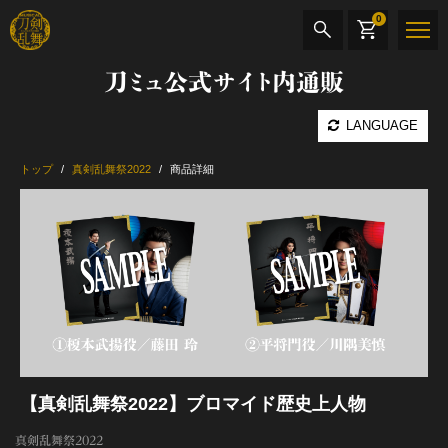
0
刀ミュ公式サイト内通販
商品検索
LANGUAGE
公演名
トップ
真剣乱舞祭2022
商品詳細
CD・DVD
BOOK
その他
最新カテゴリー
加州清光 単騎出陣 極
【真剣乱舞祭2022】ブロマイド歴史上人物
真剣乱舞祭2022
髭切 単騎出陣 ～夢幻泡影～