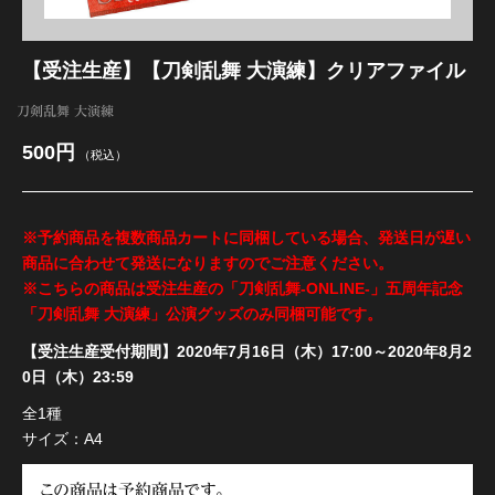
江 おん すていじ かうんとだうんぱーてぃー
【受注生産】【刀剣乱舞 大演練】クリアファイル
刀剣乱舞 大演練
500円
（税込）
※予約商品を複数商品カートに同梱している場合、発送日が遅い
商品に合わせて発送になりますのでご注意ください。
※こちらの商品は受注生産の「刀剣乱舞-ONLINE-」五周年記念
「刀剣乱舞 大演練」公演グッズのみ同梱可能です。
【受注生産受付期間】2020年7月16日（木）17:00～2020年8月2
0日（木）23:59
全1種
サイズ：A4
この商品は予約商品です。