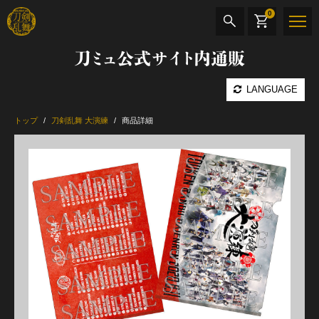
0
刀ミュ公式サイト内通販
商品検索
LANGUAGE
公演名
トップ
刀剣乱舞 大演練
商品詳細
CD・DVD
BOOK
その他
最新カテゴリー
加州清光 単騎出陣 極
髭切 単騎出陣 ～夢幻泡影～