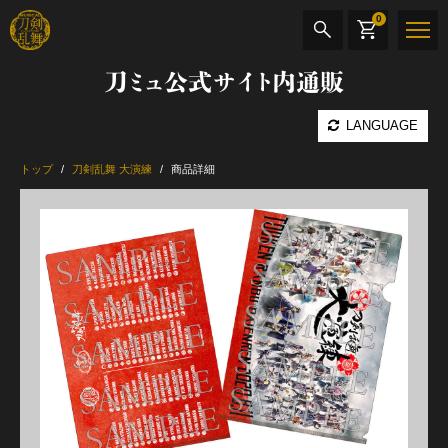
0
刀ミュ公式サイト内通販
商品検索
LANGUAGE
公演名
トップ
刀剣乱舞 大演練
商品詳細
CD・DVD
BOOK
その他
最新カテゴリー
加州清光 単騎出陣 極
髭切 単騎出陣 ～夢幻泡影～