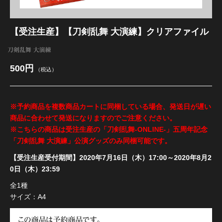
江 おん すていじ かうんとだうんぱーてぃー
【受注生産】【刀剣乱舞 大演練】クリアファイル
刀剣乱舞 大演練
500円
（税込）
※予約商品を複数商品カートに同梱している場合、発送日が遅い
商品に合わせて発送になりますのでご注意ください。
※こちらの商品は受注生産の「刀剣乱舞-ONLINE-」五周年記念
「刀剣乱舞 大演練」公演グッズのみ同梱可能です。
【受注生産受付期間】2020年7月16日（木）17:00～2020年8月2
0日（木）23:59
全1種
サイズ：A4
この商品は予約商品です。