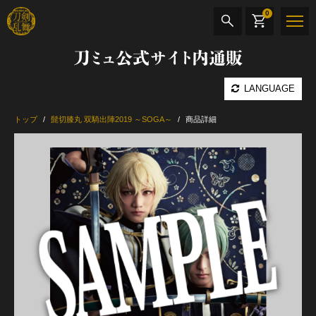
0
刀ミュ公式サイト内通販
商品検索
LANGUAGE
公演名
トップ
髭切膝丸 双騎出陣2019 ～SOGA～
商品詳細
CD・DVD
BOOK
その他
最新カテゴリー
加州清光 単騎出陣 極
髭切 単騎出陣 ～夢幻泡影～