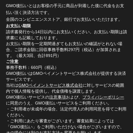
GMO後払いとはお客様の手元に商品が到着した後に代金をお支
払い頂く決済方法です。
全国のコンビニエンスストア、銀行でお支払いいただけます。
お支払い期限
請求書発行から14日以内にお支払いください。お支払い期限は請
求書にも記載しております。
お支払い期限を一定期間過ぎてもお支払いの確認がとれない場
合、ご請求金額に回収事務手数料297円（税込）が加算されま
す。（最大3回、合計891円）
ご注意
事務手数料：660円（税込）
GMO後払いはGMOペイメントサービス株式会社が提供する決済
サービスです。
当社は
GMOペイメントサービス株式会社
に対しサービスの範囲
内で個人情報を提供し、代金債権を譲渡します。
GMO後払いサービスの
注意事項
および、
プライバシーポリシー
に同意のうえ、GMO後払いサービスをご利用ください。
・ご利用者が未成年の場合、法定代理人の利用同意を得てご利用
ください。
・ご利用にあたり審査がございます。審査結果によっては
「GMO後払い」をご利用いただけない場合がございますので、
その場合には別のお支払方法へ変更をお願いします。