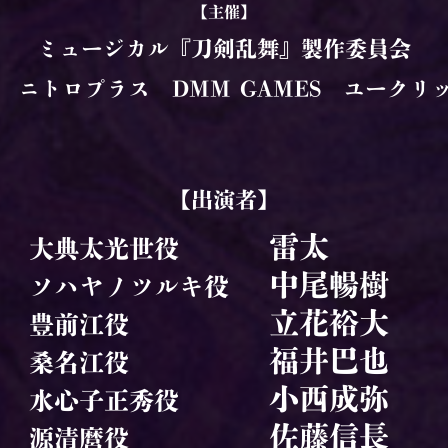
【主催】
ミュージカル『刀剣乱舞』製作委員会
 ニトロプラス DMM GAMES ユークリ
【出演者】
雷太
大典太光世役
中尾暢樹
ソハヤノツルキ役
立花裕大
豊前江役
福井巴也
桑名江役
小西成弥
水心子正秀役
佐藤信長
源清麿役