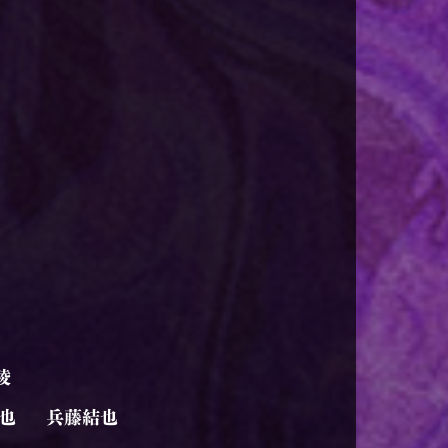
稜
也
兵藤結也