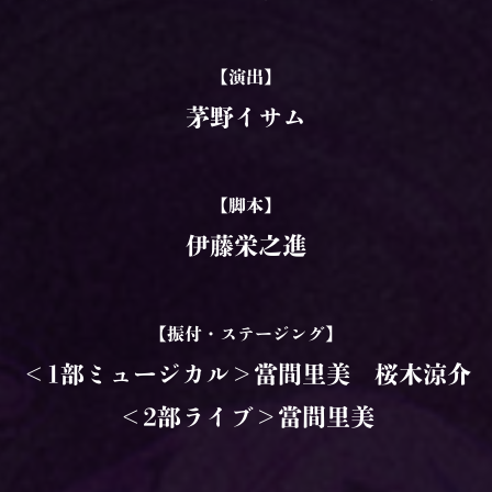
【演出】
茅野イサム
【脚本】
伊藤栄之進
【振付・ステージング】
＜1部ミュージカル＞當間里美 桜木涼介
＜2部ライブ＞當間里美