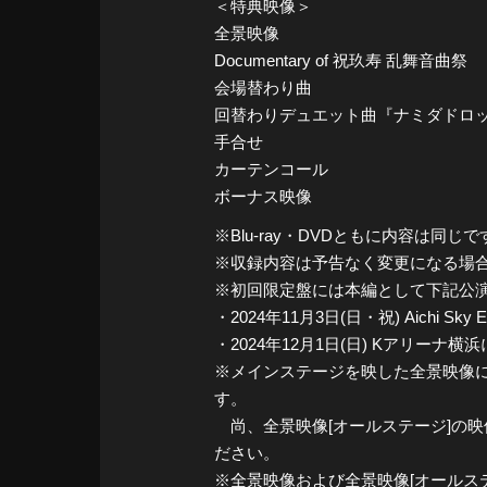
＜特典映像＞
全景映像
Documentary of 祝玖寿 乱舞音曲祭
会場替わり曲
回替わりデュエット曲『ナミダドロップ』・
手合せ
カーテンコール
ボーナス映像
※Blu-ray・DVDともに内容は同じで
※収録内容は予告なく変更になる場
※初回限定盤には本編として下記公
・2024年11月3日(日・祝) Aichi
・2024年12月1日(日) Kアリーナ
※メインステージを映した全景映像に
す。
尚、全景映像[オールステージ]の
ださい。
※全景映像および全景映像[オールス