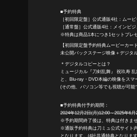
■予約特典
［初回限定盤］公式通販4社：ムービ
［通常盤］公式通販4社：メインビ
※特典は商品1本につき1セットプレ
【初回限定盤予約特典ムービーカー
未公開バックステージ映像＋デジタル
＊デジタルコピーとは？
ミュージカル『刀剣乱舞』 祝玖寿 乱
と、Blu-ray・DVD本編の映像
(その他、パソコン等でも視聴が可能
■予約特典付予約期間：
2024年12月2日(月)12:00～2025年6月2
※予約期間終了後は、特典は付きま
※通販予約特典は刀ミュ公式サイト内通販
となります。(4社共通特典となります