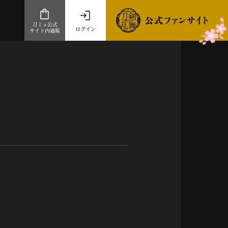
刀ミュ公式
ログイン
サイト内通販
公式サイト内通販
.com 通販サイト
～
ad store
とだうんぱーてぃー
オンラインショップ
祭