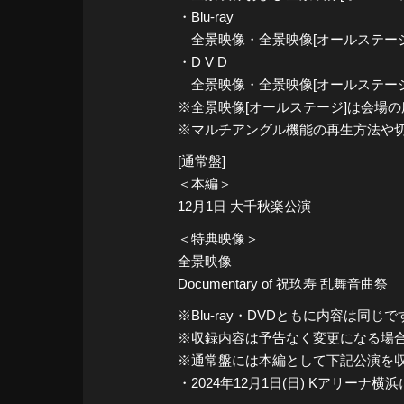
・Blu-ray
全景映像・全景映像[オールステージ
・D V D
全景映像・全景映像[オールステージ
※全景映像[オールステージ]は会場
※マルチアングル機能の再生方法や
[通常盤]
＜本編＞
12月1日 大千秋楽公演
＜特典映像＞
全景映像
Documentary of 祝玖寿 乱舞音曲祭
※Blu-ray・DVDともに内容は同じで
※収録内容は予告なく変更になる場
※通常盤には本編として下記公演を
・2024年12月1日(日) Kアリーナ