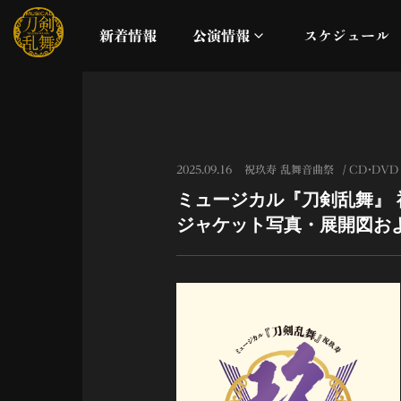
新着情報
公演情報
スケジュール
月夜一縷
真剣乱舞祭2026
2025.09.16
祝玖寿 乱舞音曲祭
CD・DVD
ミュージカル『刀剣乱舞』 祝玖
これまでの公演
ジャケット写真・展開図お
配信
ライブビューイング
公演に関するお知らせ