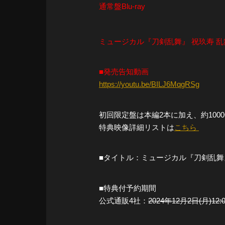
通常盤Blu-ray
ミュージカル『刀剣乱舞』 祝玖寿 乱
■発売告知動画
https://youtu.be/BILJ6MqgRSg
初回限定盤は本編2本に加え、約10
特典映像詳細リストは
こちら
■タイトル：ミュージカル『刀剣乱舞
■特典付予約期間
公式通販4社：
2024年12月2日(月)12: