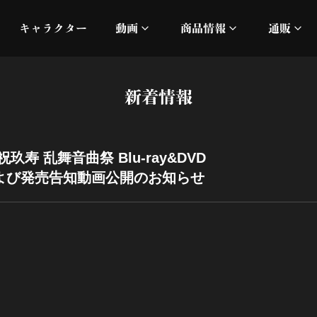
キャラクター
動画
商品情報
通販
ミュージックビデオ
刀ミュ
新着情報
加州清光 単騎出陣 極
オフィシャルムービー
DMM
髭切 単騎出陣 ～夢幻泡影
silkro
寿 乱舞音曲祭 Blu-ray&DVD
よび発売告知動画公開のお知らせ
江 おん すていじ かうん
ネルケ
静かなる夜半の寝ざめ
十周年記念 乱舞博覧会
目出度歌誉花舞 十周年祝賀