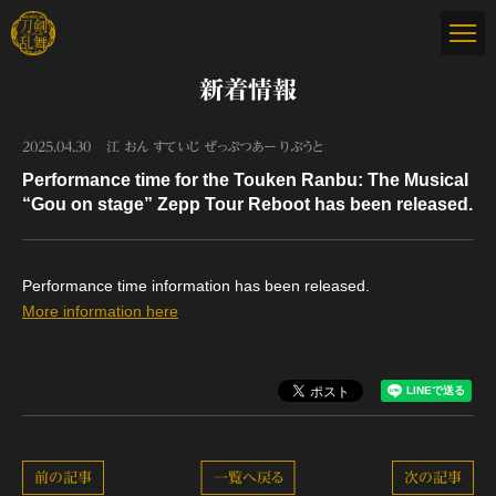
新着情報
2025.04.30
江 おん すていじ ぜっぷつあー りぶうと
Performance time for the Touken Ranbu: The Musical
“Gou on stage” Zepp Tour Reboot has been released.
Performance time information has been released.
More information here
前の記事
一覧へ戻る
次の記事