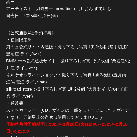
あー
アーティスト：刀剣男士 formation of 江 おん すていじ
発売日：2025年5月2日(金)
《公式通販4社予約特典》
・初回限定盤
刀ミュ公式サイト内通販：撮り下ろし写真 L判2枚組 (篭手切江/
豊前江 ライブver.)
DMM.com公式通販サイト：撮り下ろし写真 L判2枚組 (桑名江/松
井江 ライブver.)
ネルケオンラインショップ：撮り下ろし写真 L判2枚組 (五月雨
江/村雲江 ライブver.)
silkroad store：撮り下ろし写真 L判2枚組 (大典太光世/水心子正
秀 ライブver.)
・通常盤
ステッカーシート(CDデザインの一部をモチーフにしたデザイン
となり、刀剣男士の肖像は使用しておりません。)
予約特典付予約期間：2025年1月28日(火)12:00～2025年2月18
日(火)23:59