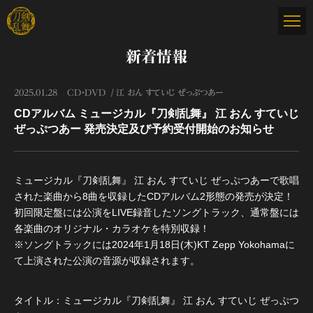
新着情報
2025.01.28
CD・DVD
江 おん すていじ ぜっぷつあー
CDアルバム ミュージカル『刀剣乱舞』 江 おん すていじ
ぜっぷつあー 発売決定及び予約受付開始のお知らせ
ミュージカル『刀剣乱舞』 江 おん すていじ ぜっぷつあーで歌唱
された楽曲から8曲を収録したCDアルバム2形態の発売が決定！
初回限定盤には公演をLIVE録音したソングトラック、通常盤には
各楽曲のオリジナル・カラオケを特別収録！
※ソングトラックには2024年1月18日(木)KT Zepp Yokohamaに
て上演された公演の音源が収録されます。
タイトル：ミュージカル『刀剣乱舞』 江 おん すていじ ぜっぷつ