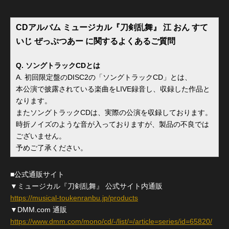
CDアルバム ミュージカル『刀剣乱舞』 江 おん すて
いじ ぜっぷつあー に関するよくあるご質問
Q. ソングトラックCDとは
A. 初回限定盤のDISC2の「ソングトラックCD」とは、
本公演で披露されている楽曲をLIVE録音し、収録した作品と
なります。
またソングトラックCDは、実際の公演を収録しております。
時折ノイズのような音が入っておりますが、製品の不良では
ございません。
予めご了承ください。
■公式通販サイト
▼ミュージカル『刀剣乱舞』 公式サイト内通販
https://musical-toukenranbu.jp/products
▼DMM.com 通販
https://www.dmm.com/mono/cd/-/list/=/article=series/id=65820/