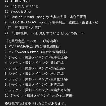
16. Shining Night
17. ごう おん すていじ
18. Sweet & Bitter
19. Lose Your Mind song by 大典太光世・水心子正秀
20. STARTING NOW song by 篭手切江・豊前江・桑名江・松
井江・五月雨江・村雲江
21. 『刀剣乱舞』 〜江 おん すていじ ぜっぷつあー〜
《初回限定盤 エムカード収録内容》
1. MV『FANFARE』(舞台映像編集版)
2. MV『Sweet & Bitter』(舞台映像編集版)
3. ジャケット撮影メイキング -篭手切江編-
4. ジャケット撮影メイキング -豊前江編-
5. ジャケット撮影メイキング -桑名江編-
6. ジャケット撮影メイキング -松井江編-
7. ジャケット撮影メイキング -五月雨江編-
8. ジャケット撮影メイキング -村雲江編-
9. ジャケット撮影メイキング -大典太光世編-
10. ジャケット撮影メイキング -水心子正秀編-
※収録内容は変更される場合があります。