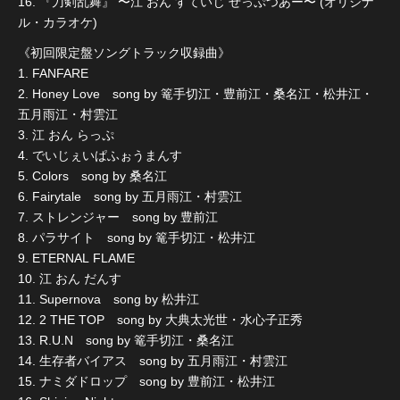
16. 『刀剣乱舞』 〜江 おん すていじ ぜっぷつあー〜 (オリジナ
ル・カラオケ)
《初回限定盤ソングトラック収録曲》
1. FANFARE
2. Honey Love song by 篭手切江・豊前江・桑名江・松井江・
五月雨江・村雲江
3. 江 おん らっぷ
4. でいじぇいぱふぉうまんす
5. Colors song by 桑名江
6. Fairytale song by 五月雨江・村雲江
7. ストレンジャー song by 豊前江
8. パラサイト song by 篭手切江・松井江
9. ETERNAL FLAME
10. 江 おん だんす
11. Supernova song by 松井江
12. 2 THE TOP song by 大典太光世・水心子正秀
13. R.U.N song by 篭手切江・桑名江
14. 生存者バイアス song by 五月雨江・村雲江
15. ナミダドロップ song by 豊前江・松井江