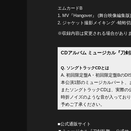
エムカードB
1. MV『Hangover』 (舞台映像編集版
2. ジャケット撮影メイキング -蜻蛉切
※収録内容は変更される場合があり
CDアルバム ミュージカル『刀剣
Q. ソングトラックCDとは
A. 初回限定盤A・初回限定盤BのD
本公演1部のミュージカルパート、
またソングトラックCDは、実際の
時折ノイズのような音が入っており
予めご了承ください。
■公式通販サイト