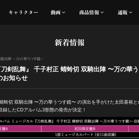
キャラクター
動画
商品情報
通販
ミュージックビデオ
刀ミュ
新着情報
加州清光 単騎出陣 極
オフィシャルムービー
DMM
双騎出陣 ～万の華うつす鏡～
髭切 単騎出陣 ～夢幻泡影
silkro
『刀剣乱舞』 千子村正 蜻蛉切 双騎出陣 〜万の華
のお知らせ
江 おん すていじ かうん
ネルケ
静かなる夜半の寝ざめ
蜻蛉切 双騎出陣 〜万の華うつす鏡〜 の演出を手がけた太田基裕と
収録したCDアルバム3形態の発売が決定！
十周年記念 乱舞博覧会
目出度歌誉花舞 十周年祝賀