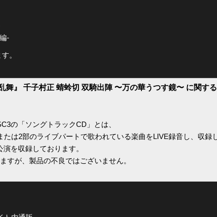
)
編-
ます。
乱舞』 千子村正 蜻蛉切 双騎出陣 〜万の華うつす鏡〜 に関す
ISC3の「ソングトラックCD」とは、
または2部のライブパートで歌われている楽曲をLIVE録音し、収録
公演を収録しております。
ますが、製品の不良ではございません。