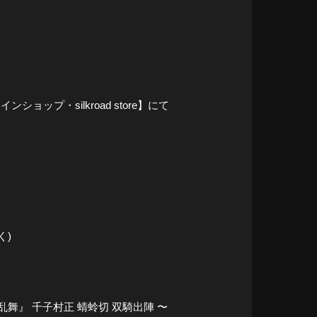
プ・silkroad store】にて
く)
乱舞』 千子村正 蜻蛉切 双騎出陣 〜