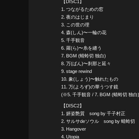
【DISC1】
1. つながるための窓
2. 夜のはじまり
3. この世の理
4. 森(しん)〜一輪の花
5. 千手観音
6. 羅(ら)〜糸を纏う
7. BGM (蜻蛉切 独白)
8. 万(ばん)〜刹那と延々
9. stage rewind
10. 象(しょう)〜触れたもの
11. 万(よろず)の華うつす鏡
(※5. 千手観音 / 7. BGM (蜻蛉切 独白)
【DISC2】
1. 妍姿艶質 song by 千子村正
2. サルサdeソウル song by 蜻蛉切
3. Hangover
4. Utopia