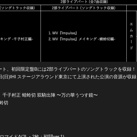
全公演グッズ
ディスコグラフィー
ート、初回限定盤Bには2部ライブパートのソングトラックを収録！
1日(日)IHI ステージアラウンド東京にて上演された公演の音源が収
千子村正 蜻蛉切 双騎出陣 〜万の華うつす鏡〜
蛉切
ドA(2L・2枚：戦闘ver.1)