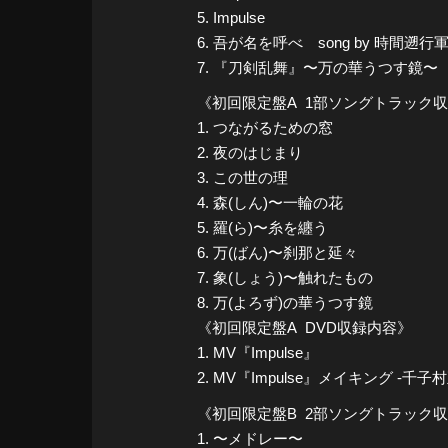
5. Impulse
6. 吾が名を呼べ song by 時間遡行
7. 『刀剣乱舞』〜万の華うつす鏡〜
《初回限定盤A 1部ソングトラック
1. つながるための窓
2. 夜のはじまり
3. この世の理
4. 森(しん)〜一輪の花
5. 羅(ら)〜糸を纏う
6. 万(ばん)〜刹那と延々
7. 象(しょう)〜触れたもの
8. 万(よろず)の華うつす鏡
《初回限定盤A DVD収録内容》
1. MV『Impulse』
2. MV『Impulse』メイキング -千子
《初回限定盤B 2部ソングトラック
1. 〜メドレー〜