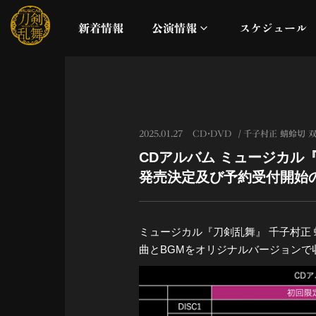
新着情報
公演情報
スケジュール
月夜一縷
真剣乱舞祭2026
2025.01.27
CD・DVD
千子村正 蜻蛉切 
CDアルバム ミュージカル
これまでの公演
発売決定及び予約受付開始
配信
ミュージカル『刀剣乱舞』 千子村正 
ライブビューイング
曲とBGMをオリジナルバージョンで
公演に関するお知らせ