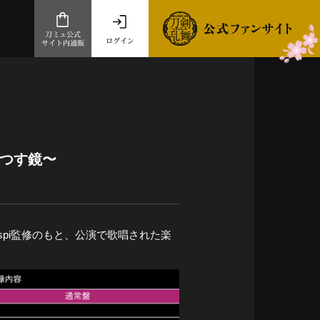
刀ミュ公式
ログイン
サイト内通販
公式サイト内通販
.com 通販サイト
～
ad store
うつす鏡〜
とだうんぱーてぃー
オンラインショップ
spi監修のもと、公演で歌唱された楽
祭