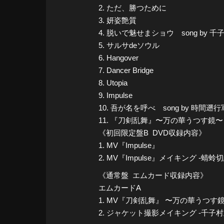
2. ただ、勝つために
3. 妍姿艶質
4. 脱いで魅せまショウ song by 千
5. サルサdeソウル
6. Hangover
7. Dancer Bridge
8. Utopia
9. Impulse
10. 吾が名を呼べ song by 時間遡行
11. 『刀剣乱舞』〜万の華うつす鏡〜
《初回限定盤B DVD収録内容》
1. MV『Impulse』
2. MV『Impulse』メイキング -蜻蛉切
《通常盤 エムカード収録内容》
エムカードA
1. MV『刀剣乱舞』 〜万の華うつす鏡
2. ジャケット撮影メイキング -千子村