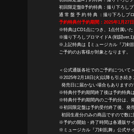
初回限定盤B予約特典：撮り下ろしブロマ
通 常 盤 予 約 特 典 ：撮り下ろしブロ
予約特典付予約期間：2025年1月27日(月)1
※特典はCD1点につき、1点付属い
※撮り下ろしブロマイドA (戦闘ver.
※上記特典は【ミュージカル『刀剣乱舞』
ご予約のお客様が対象となります。
＜公式通販各社でのご予約について
※2025年2月18日(火)以降も引
発売日に届かない場合もありますの
※特典付予約期間終了後は予約特典
※特典付予約期間内のご予約分は、発
※初回限定盤は予約受付終了後、発
初回生産分のみの商品ですので数に
※予約の開始・終了時間は各通販サ
※ミュージカル『刀剣乱舞』公式サイト内