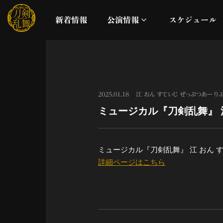
新着情報
公演情報
スケジュール
月夜一縷
真剣乱舞祭2026
2025.01.18
江 おん すていじ ぜっぷつあー り
ミュージカル『刀剣乱舞』 江
これまでの公演
配信
ミュージカル『刀剣乱舞』 江 おん 
詳細ページはこちら
ライブビューイング
公演に関するお知らせ