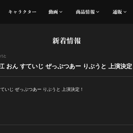
キャラクター
動画
商品情報
通販
ミュージックビデオ
刀ミュ
新着情報
加州清光 単騎出陣 極
オフィシャルムービー
DMM
ぶうと
髭切 単騎出陣 ～夢幻泡影
silkro
 おん すていじ ぜっぷつあー りぶうと 上演決定
江 おん すていじ かうん
ネルケ
すていじ ぜっぷつあー りぶうと 上演決定！
静かなる夜半の寝ざめ
十周年記念 乱舞博覧会
目出度歌誉花舞 十周年祝賀