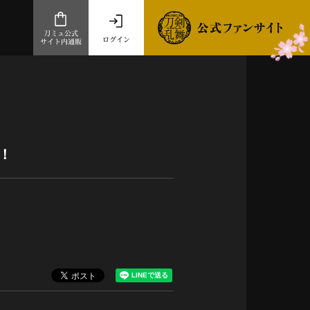
刀ミュ公式
ログイン
サイト内通販
公式サイト内通販
.com 通販サイト
～
ad store
！
とだうんぱーてぃー
オンラインショップ
祭