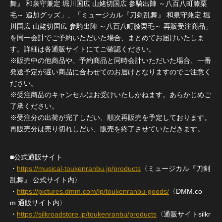
舞』 和泉守兼定 堀川国広 山姥切国広 参騎出陣 ～八百八町膝栗
毛～ 追加グッズ」、「ミュージカル『刀剣乱舞』 和泉守兼定 堀
川国広 山姥切国広 参騎出陣 ～八百八町膝栗毛～ 再販受注商品」
を同一会計でご予約いただいた場合、まとめてお届けいたしま
す。詳細は各通販サイトにてご確認ください。
※販売中の他商品や、予約商品と同時会計いただいた場合、一番
発送予定が遅い商品に合わせてのお届けとなりますのでご注意く
ださい。
※受注商品のキャンセルはお受けいたしかねます。あらかじめご
了承ください。
※受注分の出荷が完了しだい、順次再販売を予定しております。
再販売分は売り切れしだい、販売を終了させていただきます。
■公式通販サイト
・
https://musical-toukenranbu.jp/products
〈ミュージカル『刀剣
乱舞』 公式サイト内〉
・
https://pictures.dmm.com/lp/toukenranbu-goods/
〈DMM.co
m 通販サイト内〉
・
https://silkroadstore.jp/toukenranbu/products
〈通販サイトsilkr