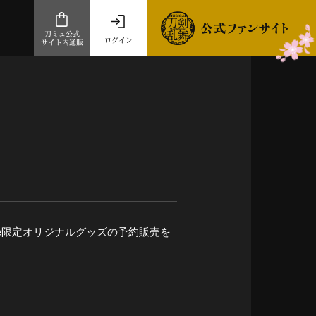
刀ミュ公式
ログイン
サイト内通販
公式サイト内通販
.com 通販サイト
～
ad store
とだうんぱーてぃー
オンラインショップ
nline限定オリジナルグッズの予約販売を
祭