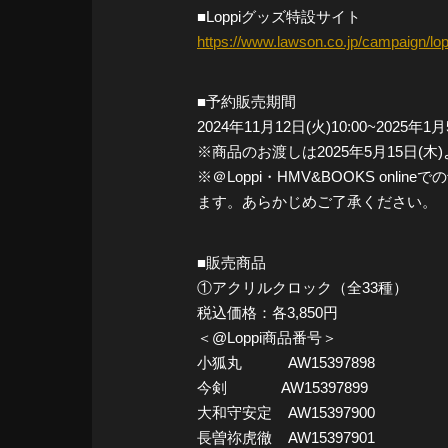
■Loppiグッズ特設サイト
https://www.lawson.co.jp/campaign/lo
■予約販売期間
2024年11月12日(火)10:00~2025年1月
※商品のお渡しは2025年5月15日(
※＠Loppi・HMV&BOOKS o
ます。あらかじめご了承ください。
■販売商品
①アクリルクロック（全33種）
税込価格：各3,850円
＜@Loppi商品番号＞
小狐丸 AW15397898
今剣 AW15397899
大和守安定 AW15397900
長曽祢虎徹 AW15397901