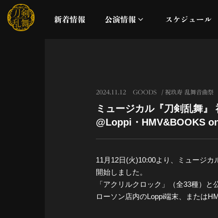
新着情報
公演情報
スケジュール
月夜一縷
真剣乱舞祭2026
2024.11.12
GOODS
祝玖寿 乱舞音曲祭
ミュージカル『刀剣乱舞』 
これまでの公演
@Loppi・HMV&BOOK
配信
11月12日(火)10:00より、ミュージ
ライブビューイング
開始しました。
「アクリルクロック」（全33種）と
公演に関するお知らせ
ローソン店内のLoppi端末、またはHM