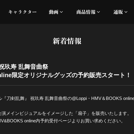
キャラクター
動画
商品情報
通販
ミュージックビデオ
刀ミュ
新着情報
加州清光 単騎出陣 極
オフィシャルムービー
DMM
髭切 単騎出陣 ～夢幻泡影
silkro
祝玖寿 乱舞音曲祭
S online限定オリジナルグッズの予約販売スタート！
江 おん すていじ かうん
ネルケ
静かなる夜半の寝ざめ
カル『刀剣乱舞』 祝玖寿 乱舞音曲祭の@Loppi・HMV＆BOOKS o
十周年記念 乱舞博覧会
公演メインビジュアルをイメージした「扇子」を販売いたします。
V&BOOKS online内予約受付ページよりお買い求めください。
目出度歌誉花舞 十周年祝賀