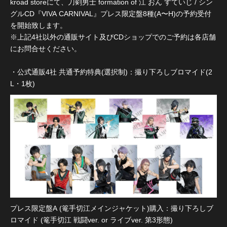
kroad storeにて、刀剣男士 formation of 江 おん すていじ / シン
グルCD『VIVA CARNIVAL』プレス限定盤8種(A〜H)の予約受付
を開始致します。
※上記4社以外の通販サイト及びCDショップでのご予約は各店舗
にお問合せください。
・公式通販4社 共通予約特典(選択制)：撮り下ろしブロマイド(2
L・1枚)
プレス限定盤A (篭手切江メインジャケット)購入：撮り下ろしブ
ロマイド (篭手切江 戦闘ver. or ライブver. 第3形態)