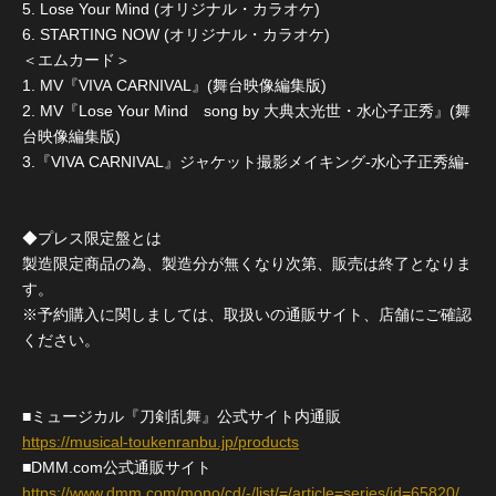
5. Lose Your Mind (オリジナル・カラオケ)
6. STARTING NOW (オリジナル・カラオケ)
＜エムカード＞
1. MV『VIVA CARNIVAL』(舞台映像編集版)
2. MV『Lose Your Mind song by 大典太光世・水心子正秀』(舞
台映像編集版)
3.『VIVA CARNIVAL』ジャケット撮影メイキング-水心子正秀編-
◆プレス限定盤とは
製造限定商品の為、製造分が無くなり次第、販売は終了となりま
す。
※予約購入に関しましては、取扱いの通販サイト、店舗にご確認
ください。
■ミュージカル『刀剣乱舞』公式サイト内通販
https://musical-toukenranbu.jp/products
■DMM.com公式通販サイト
https://www.dmm.com/mono/cd/-/list/=/article=series/id=65820/