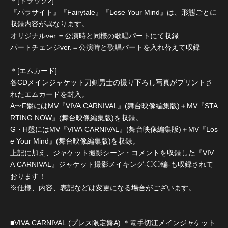
＊[トラック2]
『パラサイト』『Fairytale』『Lose Your Mind』は、形態ごとに
収録内容が異なります。
オリジナルver.＝公演時と同様の歌唱パートにて収録
パートチェンジver.＝公演時と歌唱パートを入れ替えて収録
＊[エムカード]
各CDメインジャケット刀剣男士の撮り下ろし写真がプリントさ
れたエムカードを封入。
A〜F盤にはMV『VIVA CARNIVAL』(舞台映像編集版)＋MV『STA
RTING NOW』(舞台映像編集版)を収録。
G・H盤にはMV『VIVA CARNIVAL』(舞台映像編集版)＋MV『Los
e Your Mind』(舞台映像編集版)を収録。
上記に加え、ジャケット撮影シーン・コメントを収録した『VIV
A CARNIVAL』ジャケット撮影メイキング-◯◯編-も収録されて
おります！
※仕様、内容、表記などは変更になる場合がございます。
■VIVA CARNIVAL (プレス限定盤A) ＊篭手切江メインジャケット