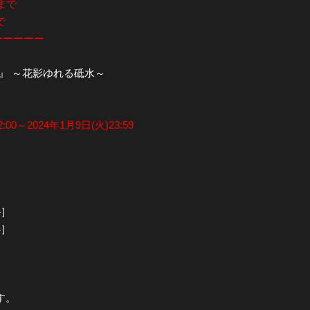
9まで
で
全公演グッズ
ーーーーー
ディスコグラフィー
』 ～花影ゆれる砥水～
00～2024年1月9日(火)23:59
4］
4］
す。