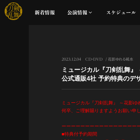
新着情報
公演情報
スケジュール
月夜一縷
真剣乱舞祭2026
2023.12.04
CD・DVD
花影ゆれる砥水
ミュージカル『刀剣乱舞』 ～花
これまでの公演
公式通販4社 予約特典の
配信
ミュージカル『刀剣乱舞』 ～花影ゆれる
ライブビューイング
何卒、ご理解賜りますようお願い申
公演に関するお知らせ
ーーーーーーーーーーーーーーーー
■特典付予約期間