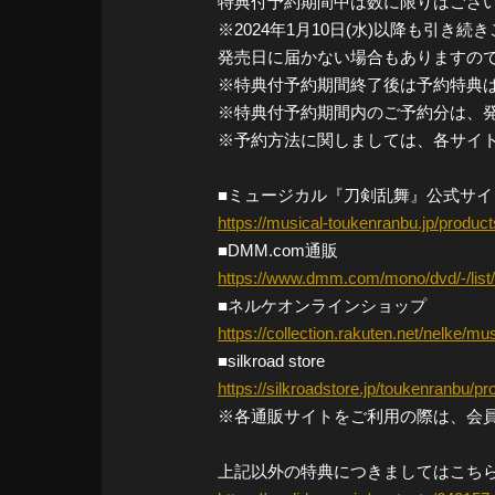
特典付予約期間中は数に限りはござ
※2024年1月10日(水)以降も引
発売日に届かない場合もありますの
※特典付予約期間終了後は予約特典
※特典付予約期間内のご予約分は、発
※予約方法に関しましては、各サイ
■ミュージカル『刀剣乱舞』公式サイ
https://musical-toukenranbu.jp/product
■DMM.com通販
https://www.dmm.com/mono/dvd/-/list/=
■ネルケオンラインショップ
https://collection.rakuten.net/nelke/mu
■silkroad store
https://silkroadstore.jp/toukenranbu/pr
※各通販サイトをご利用の際は、会
上記以外の特典につきましてはこち