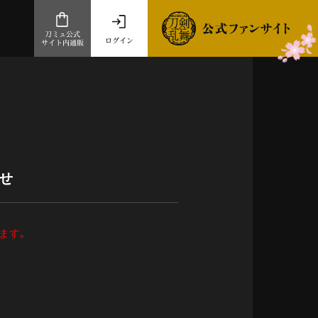
刀ミュ公式
ログイン
サイト内通販
公式サイト内通販
.com 通販サイト
～
ad store
せ
とだうんぱーてぃー
オンラインショップ
ます｡
祭