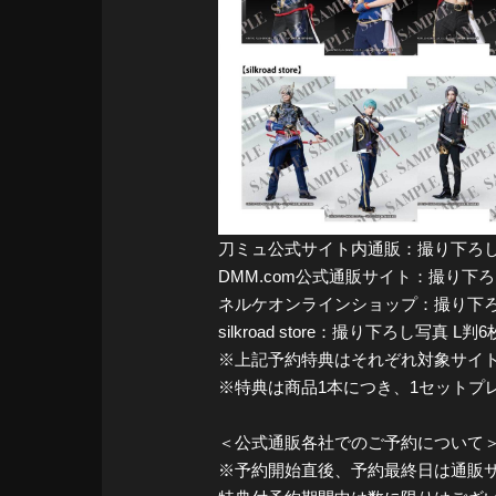
刀ミュ公式サイト内通販：撮り下ろし写真 
DMM.com公式通販サイト：撮り下ろし写
ネルケオンラインショップ：撮り下ろし写真
silkroad store：撮り下ろし写真 L判6枚組
※上記予約特典はそれぞれ対象サイ
※特典は商品1本につき、1セットプ
＜公式通販各社でのご予約について
※予約開始直後、予約最終日は通販