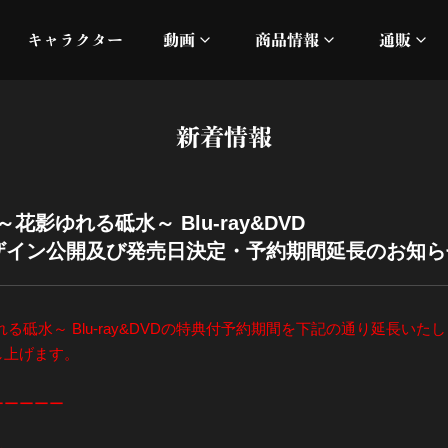
キャラクター
動画
商品情報
通販
ミュージックビデオ
刀ミュ
新着情報
加州清光 単騎出陣 極
オフィシャルムービー
DMM
髭切 単騎出陣 ～夢幻泡影
silkro
影ゆれる砥水～ Blu-ray&DVD
デザイン公開及び発売日決定・予約期間延長のお知ら
江 おん すていじ かうん
ネルケ
静かなる夜半の寝ざめ
砥水～ Blu-ray&DVDの特典付予約期間を下記の通り延長いたし
し上げます。
十周年記念 乱舞博覧会
ーーーーー
目出度歌誉花舞 十周年祝賀