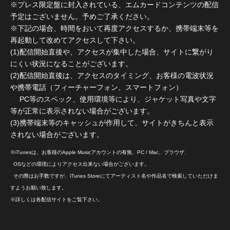
※プレス限定盤に封入されている、エムカードコンテンツの配信
予定はございません。予めご了承ください。
※下記の場合、時間をおいて再度アクセスするか、携帯端末等を
再起動して改めてアクセスして下さい。
(1)配信開始直後や、アクセスが集中した場合、サイトに繋がり
にくい状況になることがございます。
(2)配信開始直後は、アクセスのタイミング、お客様の電波状況
や携帯電話（フィーチャーフォン、スマートフォン）
PC等のスペック、使用環境等により、ジャケット写真や文字
等が正常に表示されない場合がございます。
(3)携帯端末等のキャッシュが作用して、サイトがきちんと表示
されない場合がございます。
※iTunesは、お客様のApple Musicアカウントの有無、PC / Mac、ブラウザ、
OSなどの環境によりアクセス出来ない場合がございます。
その際はお手数ですが、iTunes Storeにてアーティスト名や作品名で検索していただけま
すようお願い致します。
※詳しくは各配信サイトをご覧下さい。