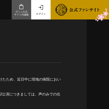
刀ミュ公式
ログイン
サイト内通販
公式サイト内通販
.com 通販サイト
～
ad store
とだうんぱーてぃー
オンラインショップ
けたため、近日中に現地の病院におい
す2公演につきましては、声のみでの出
祭