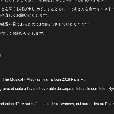
ことを深くお詫び申し上げますとともに、北園さんを含めキャスト
全公演グッズ
何卒宜しくお願いいたします。
の経過を見てあらためてお知らせさせていただきます。
ディスコグラフィー
を宜しくお願いいたします。
会
: The Musical « Atsukashiyama Ibun 2018 Paris » :
n grave, et suite à l’avis défavorable du corps médical, le coméd
orisation d’être sur scène, aux deux séances, qui auront lieu au Pal