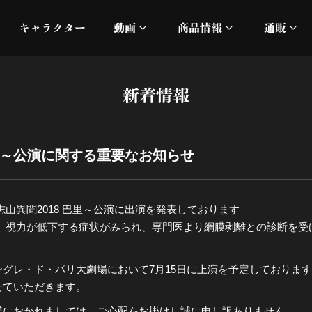
キャラクター
動画
商品情報
通販
ミュージックビデオ
刀ミュ
新着情報
加州清光 単騎出陣 極
オフィシャルムービー
DMM
髭切 単騎出陣 ～夢幻泡影
silkro
巴里～公演に関する重要なお知らせ
江 おん すていじ かうん
ネルケ
山異聞2018 巴里～公演に出演を発表しております
静かなる夜半の寝ざめ
て、視力が低下する症状がみられ、専門医より網膜剥離との診断を受
十周年記念 乱舞博覧会
グレ・ド・パリ大劇場において7月15日に上演を予定しておりま
せていただきます。
目出度歌誉花舞 十周年祝賀
様におかれましては、ご心配をお掛けし誠に申し訳ありません。