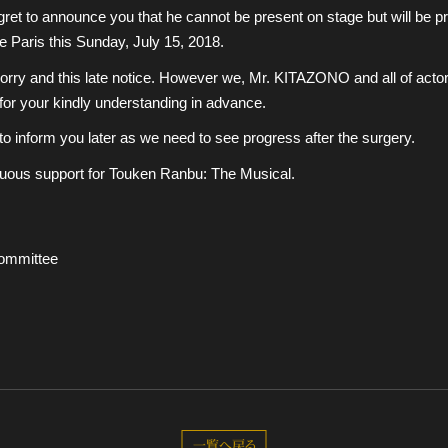
gret to announce you that he cannot be present on stage but will be pres
 Paris this Sunday, July 15, 2018.
ry and this late notice. However we, Mr. KITAZONO and all of actors a
for your kindly understanding in advance.
to inform you later as we need to see progress after the surgery.
nuous support for Touken Ranbu: The Musical.
Committee
一覧へ戻る