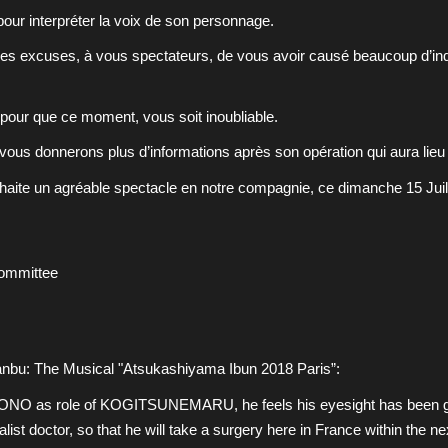
pour interpréter la voix de son personnage.
s excuses, à vous spectateurs, de vous avoir causé beaucoup d’inq
, pour que ce moment, vous soit inoubliable.
ous donnerons plus d’informations après son opération qui aura lieu s
aite un agréable spectacle en notre compagnie, ce dimanche 15 Juil
Committee
nbu: The Musical "Atsukashiyama Ibun 2018 Paris”:
ZONO as role of KOGITSUNEMARU, he feels his eyesight has been ge
list doctor, so that he will take a surgery here in France within the n