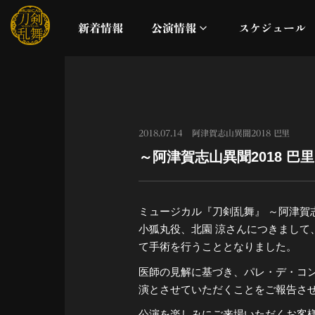
新着情報
公演情報
スケジュール
月夜一縷
真剣乱舞祭2026
2018.07.14
阿津賀志山異聞2018 巴里
～阿津賀志山異聞2018 
これまでの公演
配信
ミュージカル『刀剣乱舞』 ～阿津賀志
小狐丸役、北園 涼さんにつきまし
ライブビューイング
て手術を行うこととなりました。
医師の見解に基づき、パレ・デ・コン
公演に関するお知らせ
演とさせていただくことをご報告さ
公演を楽しみにご来場いただくお客