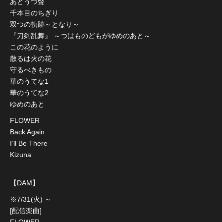
あどうつ聲
千本目のちぎり
双つの軌跡～となり～
『刀剣乱舞』 ～つはものどもがゆめのあと～
この花のように
散るは火の花
守るべきもの
華のうてな1
華のうてな2
ゆめのあと
FLOWER
Back Again
I’ll Be There
Kizuna
【DAM】
※7/31(火) ～
[配信楽曲]