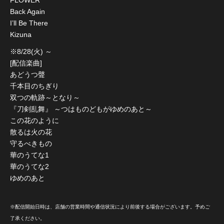
FLOWER
Back Again
I’ll Be There
Kizuna
※8/28(火) ～
[配信楽曲]
あどうつ聲
千本目のちぎり
双つの軌跡～となり～
『刀剣乱舞』 ～つはものどもがゆめのあと～
この花のように
散るは火の花
守るべきもの
華のうてな1
華のうてな2
ゆめのあと
※配信開始日時は、店舗の営業時間や通信状況により前後する場合がございます。予めご
了承ください。