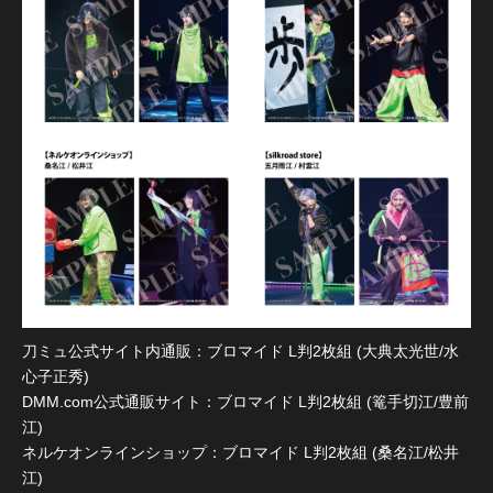
刀ミュ公式サイト内通販：ブロマイド L判2枚組 (大典太光世/水
心子正秀)
DMM.com公式通販サイト：ブロマイド L判2枚組 (篭手切江/豊前
江)
ネルケオンラインショップ：ブロマイド L判2枚組 (桑名江/松井
江)