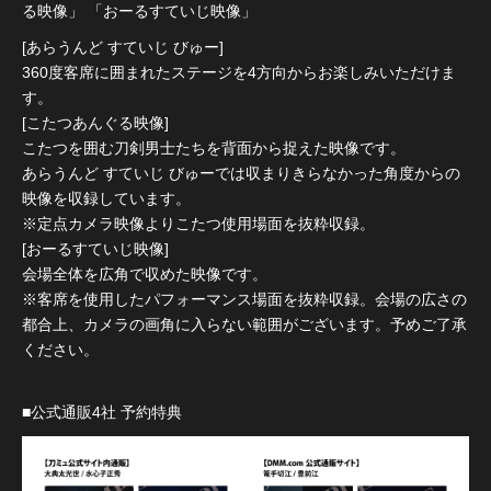
る映像」 「おーるすていじ映像」
[あらうんど すていじ びゅー]
360度客席に囲まれたステージを4方向からお楽しみいただけま
す。
[こたつあんぐる映像]
こたつを囲む刀剣男士たちを背面から捉えた映像です。
あらうんど すていじ びゅーでは収まりきらなかった角度からの
映像を収録しています。
※定点カメラ映像よりこたつ使用場面を抜粋収録。
[おーるすていじ映像]
会場全体を広角で収めた映像です。
※客席を使用したパフォーマンス場面を抜粋収録。会場の広さの
都合上、カメラの画角に入らない範囲がございます。予めご了承
ください。
■公式通販4社 予約特典