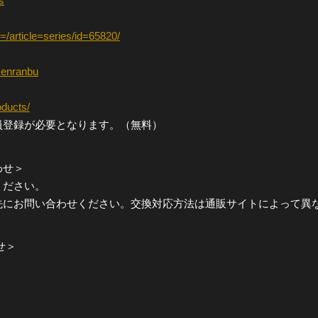
s
/article=series/id=65820/
ukenranbu
oducts/
員登録が必要となります。（無料）
わせ＞
ください。
先にお問い合わせください。交換対応方法は通販サイトによって異
せ＞