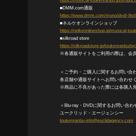
https://musical-toukenranbu.jp/product
■DMM.com通販
https://www.dmm.com/mono/dvd/-/list/=
■ネルケオンラインショップ
https://nelkeonlineshop.jp/musical-to
■silkroad store
https://silkroadstore.jp/toukenranbu/pr
※各通販サイトをご利用の際は、会
＜ご予約・ご購入に関するお問い合
各店舗や通販サイトへお問い合わせ
※商品に不良があった際には各購入
＜Blu-ray・DVDに関するお問い合わ
ユークリッド・エージェンシー
toukenranbu-info@euclidagency.com