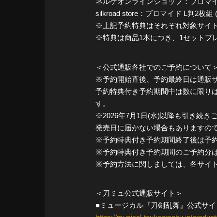
ネルケオンラインショップ：ブロマイド 
silkroad store：ブロマイド L判2枚
※上記予約特典はそれぞれ対象サイ
※特典は商品1本につき、1セットプ
＜公式通販各社でのご予約について
※予約開始直後、予約最終日は通販
予約特典付き予約期間中は数に限り
す。
※2026年7月1日(水)以降も引き
発売日に届かない場合もありますの
※予約特典付き予約期間終了後は予
※予約特典付き予約期間のご予約分は
※予約方法に関しましては、各サイ
＜刀ミュ公式通販サイト＞
■ミュージカル『刀剣乱舞』公式サイ