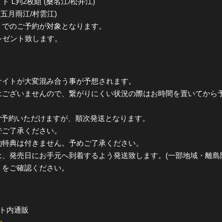
L判2枚組 (桑名江/松井江)
組 (五月雨江/村雲江)
トでのご予約が対象となります。
レゼント致します。
＞
サイトが大変混み合う事が予想されます。
はございませんので、繋がりにくい状況の際はお時間を置いてから
続きご予約いただけますが、順次発送となります。
でご了承ください。
約特典は付きません。予めご了承ください。
、発売日にお手元へ到着するよう発送致します。(一部地域・離島
トをご確認ください。
ト内通販