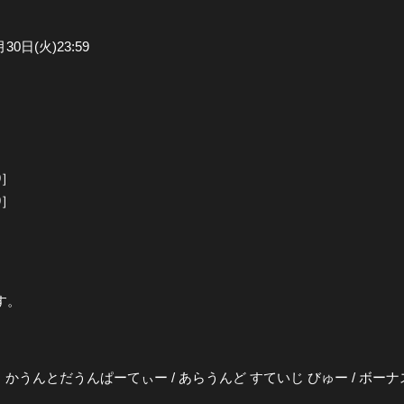
全公演グッズ
30日(火)23:59
ディスコグラフィー
9］
9］
す。
 すていじ かうんとだうんぱーてぃー / あらうんど すていじ びゅー / 