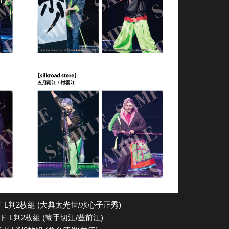
判2枚組 (大典太光世/水心子正秀)
 L判2枚組 (篭手切江/豊前江)