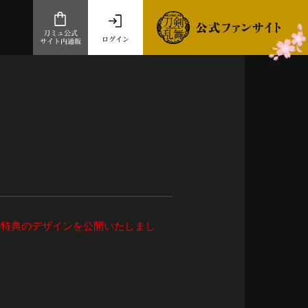
刀ミュ公式
ログイン
サイト内通販
公式サイト内通販
.com 通販サイト
～
ad store
とだうんぱーてぃー
オンラインショップ
 予約特典のデザインを公開いたしまし
祭