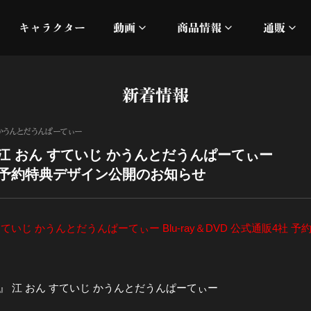
キャラクター
動画
商品情報
通販
ミュージックビデオ
刀ミュ
新着情報
加州清光 単騎出陣 極
オフィシャルムービー
DMM
かうんとだうんぱーてぃー
髭切 単騎出陣 ～夢幻泡影
silkro
江 おん すていじ かうんとだうんぱーてぃー
販4社 予約特典デザイン公開のお知らせ
江 おん すていじ かうん
ネルケ
静かなる夜半の寝ざめ
ていじ かうんとだうんぱーてぃー Blu-ray＆DVD 公式通販4社
十周年記念 乱舞博覧会
 江 おん すていじ かうんとだうんぱーてぃー
目出度歌誉花舞 十周年祝賀