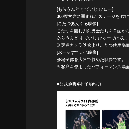
[あらうんど すていじ びゅー]
360度客席に囲まれたステージを4
[こたつあんぐる映像]
こたつを囲む刀剣男士たちを背面か
あらうんど すていじ びゅーでは収
※定点カメラ映像よりこたつ使用場
[おーるすていじ映像]
会場全体を広角で収めた映像です。
※客席を使用したパフォーマンス場
■公式通販4社 予約特典