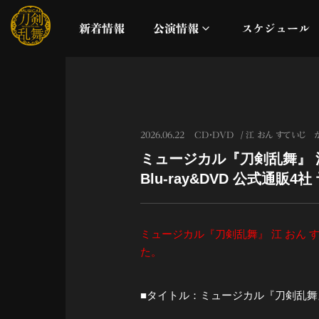
新着情報
公演情報
スケジュール
月夜一縷
真剣乱舞祭2026
2026.06.22
CD・DVD
江 おん すていじ 
ミュージカル『刀剣乱舞』 
これまでの公演
Blu-ray&DVD 公式通
配信
ミュージカル『刀剣乱舞』 江 おん す
ライブビューイング
た。
公演に関するお知らせ
■タイトル：ミュージカル『刀剣乱舞』