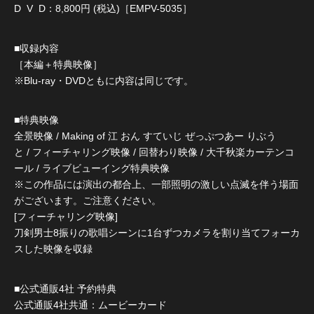
D V D：8,800円 (税込)［EMPV-5035］
■収録内容
［本編＋特典映像］
※Blu-ray・DVDともに内容は同じです。
■特典映像
全景映像 / Making of 江 おん すていじ ぜっぷつあー りぶう
と / フィーチャリング映像 / 回替わり映像 / 大千秋楽カーテンコ
ール / ライブビューイング特典映像
※この作品には演出の都合上、一部照明の激しい点滅を伴う場面
がございます。ご注意ください。
[フィーチャリング映像]
刀剣男士8振りの歌唱シーンに1台ずつカメラを割り当てフォーカ
スした映像を収録
■公式通販4社 予約特典
公式通販4社共通：ムービーカード