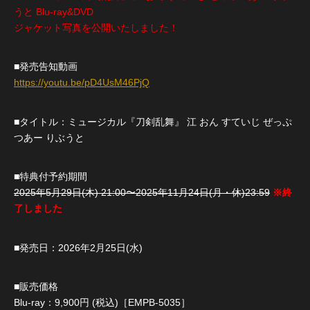
うと Blu-ray&DVD
ジャケット写真を公開いたしました！
■発売告知動画
https://youtu.be/pD4UsM46PjQ
■タイトル：ミュージカル『刀剣乱舞』 江 おん すていじ ぜっぷ
つあー りぶうと
■特典付予約期間
2025年5月29日(木) 21:00〜2025年11月24日(月・休)23:59
※終
了しました
■発売日：2026年2月25日(水)
■販売価格
Blu-ray：9,900円 (税込)［EMPB-5035］