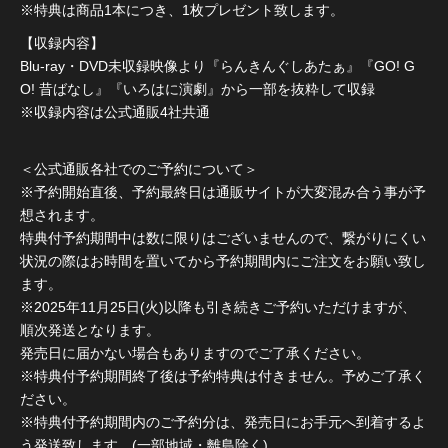
※特典は商品1本につき、1枚プレゼント致します。
【収録内容】
Blu-ray・DVD未収録映像より『らんきんぐしあたぁ』『GO! G
O! 昔ばなし』『いろはに演劇』から一部を抜粋して収録
※収録内容は公式通販4社共通
＜公式通販各社でのご予約について＞
※予約開始直後、予約最終日は通販サイトが大変混み合う事が予
想されます。
特典付予約期間中は数に限りはございませんので、繋がりにくい
状況の際はお時間を置いてから予約期間内にご注文をお願い致し
ます。
※2025年11月25日(火)以降も引き続きご予約いただけますが、
順次発送となります。
発売日に届かない場合もありますのでご了承ください。
※特典付予約期間終了後は予約特典は付きません。予めご了承く
ださい。
※特典付予約期間内のご予約分は、発売日にお手元へ到着するよ
う発送致します。(一部地域・離島除く)