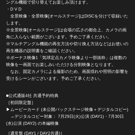
ングル機能で切り替えてお楽しみ頂けます。
・D V D
全景映像・全景映像[オールステージ]はDISCを分けて収録いた
します。
※全景映像[オールステージ]は会場の広さの都合上、カメラの画
角に入らない範囲がございます。予めご了承ください。
※マルチアングル機能の再生方法や切り換え方法などはお使いの
再生機器の説明書をご確認ください。
※ボーナス映像1「気球定点カメラ映像より一部抜粋」は複数の
映像を一画面でお楽しみいただける分割映像となります。
なお、固定カメラによる撮影のため、画面揺れや照明の影響を
受けるシーンがございます。予めご了承ください。
■公式通販4社 共通予約特典
［初回限定盤］
▶︎ムービーカード (未公開バックステージ映像＋デジタルコピー)
→デジタルコピー対象： 7月29日(火)公演 (DAY1)・7月30日
(水)公演 (DAY2) の本編映像
［通常盤 (DAY1 / DAY2共通)］