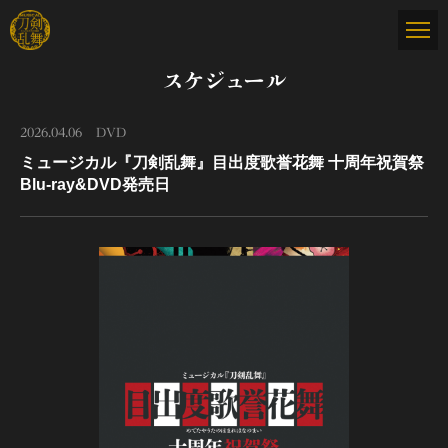
スケジュール
2026.04.06
DVD
ミュージカル『刀剣乱舞』目出度歌誉花舞 十周年祝賀祭
Blu-ray&DVD発売日