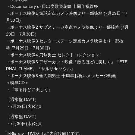
・Documentary of 目出度歌誉花舞 十周年祝賀祭
・ボーナス映像1 気球定点カメラ映像より一部抜粋 (7月29日・7
月30日)
・ボーナス映像2 サブステージ定点カメラ映像より一部抜粋 (7月
29日・7月30日)
・ボーナス映像3 センターステージ定点カメラ映像より一部抜
粋 (7月29日・7月30日)
・ボーナス映像4 刀剣男士 セレクトコレクション
・ボーナス映像5 アザーカット映像『散るほどに美しく』『ETE
RNAL FLAME』『サルサdeソウル』
・ボーナス映像6 全刀剣男士 十周年お祝いメッセージ動画
＜特典CD＞
・『散るほどに美しく』
［通常盤 DAY1］
・7月29日(火)公演
［通常盤 DAY2］
・7月30日(水)公演
※Blu-ray・DVDともに内容は同じです。