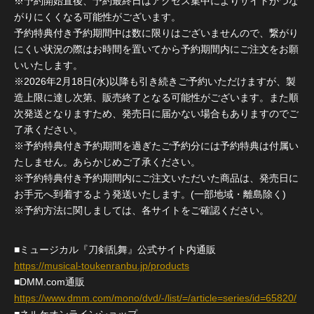
※予約開始直後、予約最終日はアクセス集中によりサイトがつな
がりにくくなる可能性がございます。
予約特典付き予約期間中は数に限りはございませんので、繋がり
にくい状況の際はお時間を置いてから予約期間内にご注文をお願
いいたします。
※2026年2月18日(水)以降も引き続きご予約いただけますが、製
造上限に達し次第、販売終了となる可能性がございます。また順
次発送となりますため、発売日に届かない場合もありますのでご
了承ください。
※予約特典付き予約期間を過ぎたご予約分には予約特典は付属い
たしません。あらかじめご了承ください。
※予約特典付き予約期間内にご注文いただいた商品は、発売日に
お手元へ到着するよう発送いたします。(一部地域・離島除く)
※予約方法に関しましては、各サイトをご確認ください。
■ミュージカル『刀剣乱舞』公式サイト内通販
https://musical-toukenranbu.jp/products
■DMM.com通販
https://www.dmm.com/mono/dvd/-/list/=/article=series/id=65820/