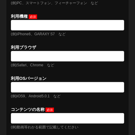
(例)PC、スマートフォン、フィーチャーフォン など
利用機種
(例)iPhone6、GARAXY S7 など
利用ブラウザ
(例)Safari、Chrome など
利用OSバージョン
(例)iOS9、Android5.0.1 など
コンテンツの名称
(例)動画等わかる範囲で記載してください