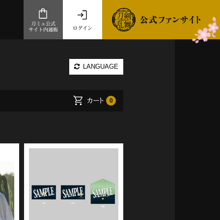
刀ミュ公式
ログイン
サイト内通販
公式サイト内通販
LANGUAGE
.com 通販サイト
～
カート
0
ad store
とだうんぱーてぃー
オンラインショップ
祭