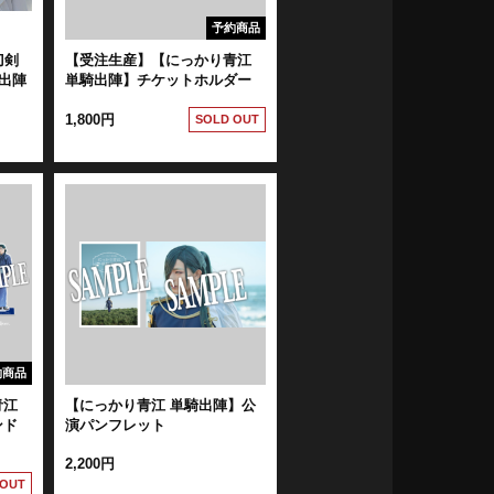
予約商品
刀剣
【受注生産】【にっかり青江
出陣
単騎出陣】チケットホルダー
1,800円
SOLD OUT
約商品
青江
【にっかり青江 単騎出陣】公
タンド
演パンフレット
2,200円
 OUT