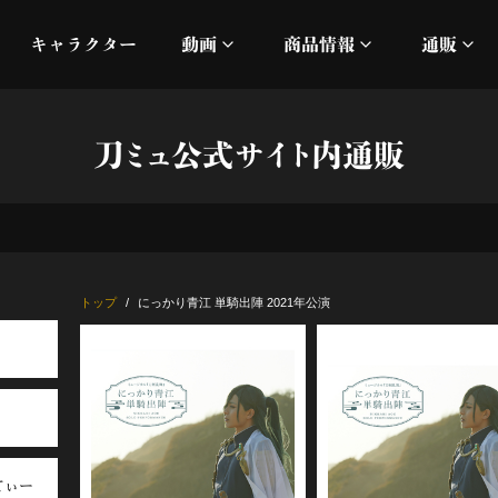
キャラクター
動画
商品情報
通販
ミュージックビデオ
刀ミュ
刀ミュ公式サイト内通販
加州清光 単騎出陣 極
オフィシャルムービー
DMM
髭切 単騎出陣 ～夢幻泡影
silkro
江 おん すていじ かうん
ネルケ
トップ
にっかり青江 単騎出陣 2021年公演
静かなる夜半の寝ざめ
十周年記念 乱舞博覧会
目出度歌誉花舞 十周年祝賀
てぃー