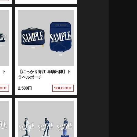
】ト
【にっかり青江 単騎出陣】ト
ラベルポーチ
2,500円
 OUT
SOLD OUT