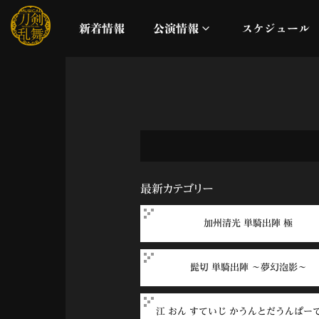
新着情報
公演情報
スケジュール
月夜一縷
真剣乱舞祭2026
これまでの公演
最新カテゴリー
配信
加州清光 単騎出陣 極
ライブビューイング
髭切 単騎出陣 ～夢幻泡影～
公演に関するお知らせ
江 おん すていじ かうんとだうんぱー