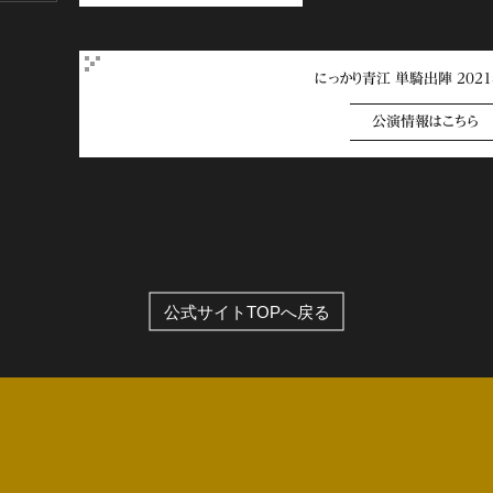
にっかり青江 単騎出陣 202
公演情報はこちら
公式サイトTOPへ戻る