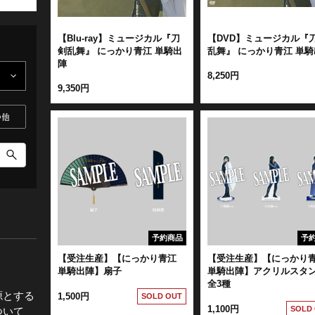
全公演グッズ
【Blu-ray】ミュージカル『刀
【DVD】ミュージカル『
剣乱舞』 にっかり青江 単騎出
乱舞』 にっかり青江 単騎
陣
ディスコグラフィー
8,250円
9,350円
の他
予約商品
予
【受注生産】【にっかり青江
【受注生産】【にっかり
単騎出陣】扇子
単騎出陣】アクリルス
全3種
源とする
1,500円
SOLD OUT
1,100円
SOLD
ついて