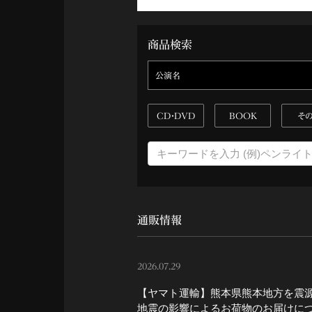
商品検索
公演名
CD・DVD
BOOK
そ
通販情報
2026.07.29
【ヤマト運輸】熊本県熊本地方を震
地震の影響によるお荷物のお届けに