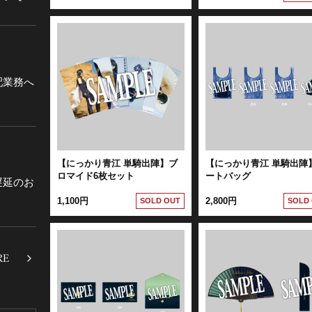
配業務へ
【にっかり青江 単騎出陣】ブ
【にっかり青江 単騎出陣
ロマイド6枚セット
ートバッグ
遅延のお
1,100円
2,800円
SOLD OUT
SOLD
RE