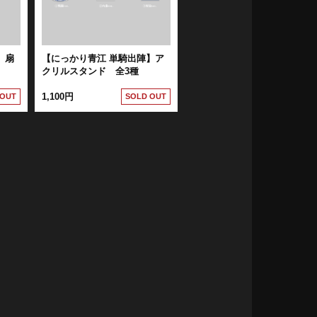
】扇
【にっかり青江 単騎出陣】ア
クリルスタンド 全3種
1,100円
 OUT
SOLD OUT