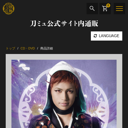
0
刀ミュ公式サイト内通販
商品検索
LANGUAGE
公演名
トップ
CD・DVD
商品詳細
CD・DVD
BOOK
その他
最新カテゴリー
加州清光 単騎出陣 極
髭切 単騎出陣 ～夢幻泡影～