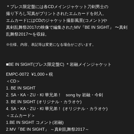
＊プレス限定盤には各CDメインジャケット刀剣男士の
撮り下ろし写真がプリントされたエムカードを封入。
エムカードにはCDのジャケット撮影風景(コメント)や
真剣乱舞祭2017の映像で編集されたMV『BE IN SIGHT』 〜真剣
乱舞祭2017〜を収録。
※仕様、内容、表記等は変更になる場合がございます。
■BE IN SIGHT(プレス限定盤C) ＊岩融メインジャケット
EMPC-0072 ¥1,000＋税
＜CD＞
1. BE IN SIGHT
2. SA・KA・ZU・KI 華兄弟！ song by 岩融・今剣
3. BE IN SIGHT (オリジナル・カラオケ)
4. SA・KA・ZU・KI 華兄弟！ (オリジナル・カラオケ)
＜エムカード＞
1.BE IN SIGHT コメント(岩融)
2.MV『BE IN SIGHT』 ～真剣乱舞祭2017～