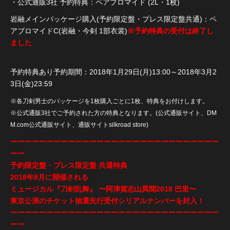
・公式通販3社 予約特典：ペアブロマイド (2L・1枚)
岩融メインパッケージ購入(予約限定盤・プレス限定盤共通)：ペ
アブロマイドC(岩融・今剣 1部衣裳)
※予約特典の受付は終了し
ました
予約特典あり予約期間：2018年1月29日(月)13:00～2018年3月2
3日(金)23:59
※各刀剣男士のパッケージを1枚購入ごとに1枚、特典をお付けします。
※公式通販3社でご予約された方の特典となります。(公式通販サイト、DM
M.com公式通販サイト、通販サイトsilkroad store)
ーーーーーーーーーーーーーーーーーーーーーーーーーーーーー
ーー
予約限定盤・プレス限定盤 共通特典
2018年8月に開催される
ミュージカル『刀剣乱舞』 〜阿津賀志山異聞2018 巴里〜
東京公演のチケット抽選先行受付シリアルナンバーを封入！
ーーーーーーーーーーーーーーーーーーーーーーーーーーーーー
ーー