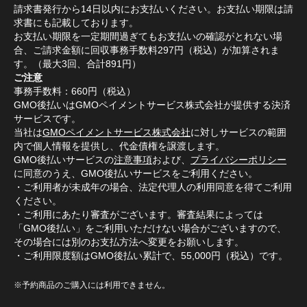
請求書発行から14日以内にお支払いください。お支払い期限は請
求書にも記載しております。
お支払い期限を一定期間過ぎてもお支払いの確認がとれない場
合、ご請求金額に回収事務手数料297円（税込）が加算されま
す。（最大3回、合計891円）
ご注意
事務手数料：660円（税込）
GMO後払いはGMOペイメントサービス株式会社が提供する決済
サービスです。
当社は
GMOペイメントサービス株式会社
に対しサービスの範囲
内で個人情報を提供し、代金債権を譲渡します。
GMO後払いサービスの
注意事項
および、
プライバシーポリシー
に同意のうえ、GMO後払いサービスをご利用ください。
・ご利用者が未成年の場合、法定代理人の利用同意を得てご利用
ください。
・ご利用にあたり審査がございます。審査結果によっては
「GMO後払い」をご利用いただけない場合がございますので、
その場合には別のお支払方法へ変更をお願いします。
・ご利用限度額はGMO後払い累計で、55,000円（税込）です。
※予約商品のご購入には利用できません。