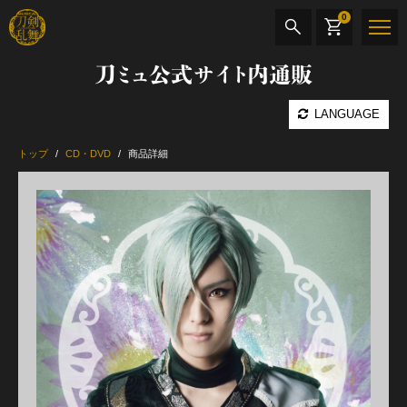
0
刀ミュ公式サイト内通販
商品検索
LANGUAGE
公演名
トップ
CD・DVD
商品詳細
CD・DVD
BOOK
その他
最新カテゴリー
加州清光 単騎出陣 極
髭切 単騎出陣 ～夢幻泡影～