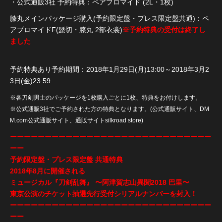
・公式通販3社 予約特典：ペアブロマイド (2L・1枚)
膝丸メインパッケージ購入(予約限定盤・プレス限定盤共通)：ペ
アブロマイドF(髭切・膝丸 2部衣裳)
※予約特典の受付は終了し
ました
予約特典あり予約期間：2018年1月29日(月)13:00～2018年3月2
3日(金)23:59
※各刀剣男士のパッケージを1枚購入ごとに1枚、特典をお付けします。
※公式通販3社でご予約された方の特典となります。(公式通販サイト、DM
M.com公式通販サイト、通販サイトsilkroad store)
ーーーーーーーーーーーーーーーーーーーーーーーーーーーーー
ーー
予約限定盤・プレス限定盤 共通特典
2018年8月に開催される
ミュージカル『刀剣乱舞』 〜阿津賀志山異聞2018 巴里〜
東京公演のチケット抽選先行受付シリアルナンバーを封入！
ーーーーーーーーーーーーーーーーーーーーーーーーーーーーー
ーー