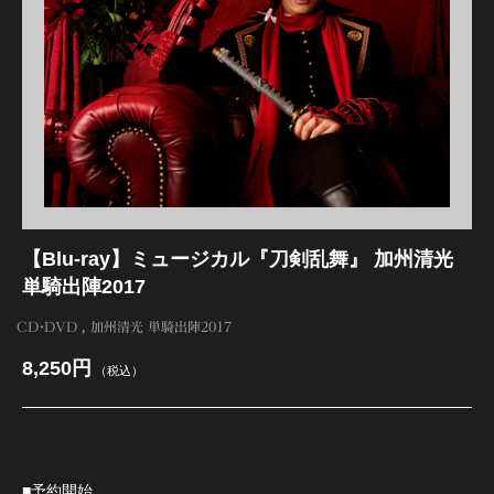
江 おん すていじ かうんとだうんぱーてぃー
【Blu-ray】ミュージカル『刀剣乱舞』 加州清光
単騎出陣2017
CD・DVD
加州清光 単騎出陣2017
8,250円
（税込）
■予約開始