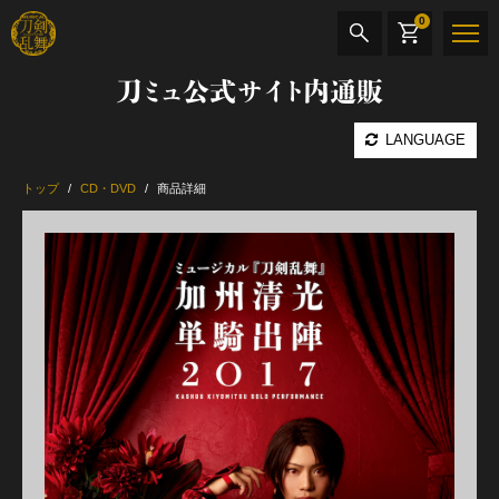
0
刀ミュ公式サイト内通販
商品検索
LANGUAGE
公演名
トップ
CD・DVD
商品詳細
CD・DVD
BOOK
その他
最新カテゴリー
加州清光 単騎出陣 極
髭切 単騎出陣 ～夢幻泡影～