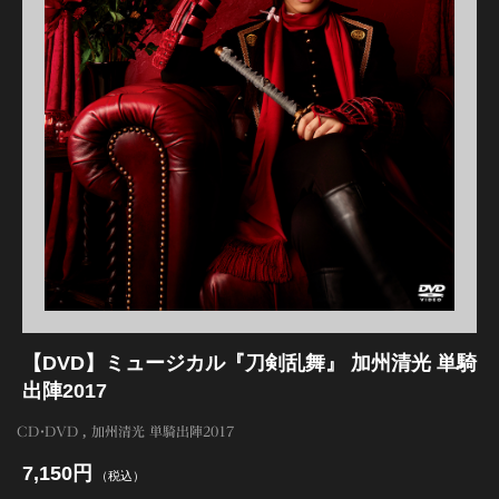
江 おん すていじ かうんとだうんぱーてぃー
【DVD】ミュージカル『刀剣乱舞』 加州清光 単騎
出陣2017
CD・DVD
加州清光 単騎出陣2017
7,150円
（税込）