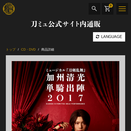
0
刀ミュ公式サイト内通販
商品検索
LANGUAGE
公演名
トップ
CD・DVD
商品詳細
CD・DVD
BOOK
その他
最新カテゴリー
加州清光 単騎出陣 極
髭切 単騎出陣 ～夢幻泡影～