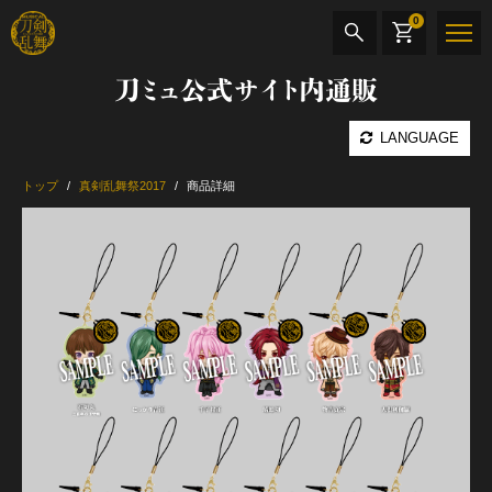
0
刀ミュ公式サイト内通販
商品検索
LANGUAGE
公演名
トップ
真剣乱舞祭2017
商品詳細
CD・DVD
BOOK
その他
最新カテゴリー
加州清光 単騎出陣 極
髭切 単騎出陣 ～夢幻泡影～