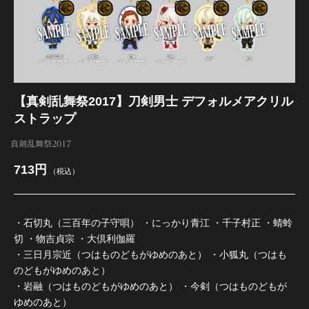
江 おん すていじ かうんとだうんぱーてぃー
【真剣乱舞祭2017】刀剣男士 デフォルメアクリル
ストラップ
真剣乱舞祭2017
713円
（税込）
・石切丸（三百年の子守唄） ・にっかり青江 ・千子村正 ・蜻蛉
切 ・物吉貞宗 ・大倶利伽羅
・三日月宗近（つはものどもがゆめのあと） ・小狐丸（つはも
のどもがゆめのあと）
・岩融（つはものどもがゆめのあと） ・今剣（つはものどもが
ゆめのあと）